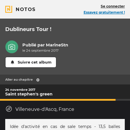
Se connecter
NOTOS
Essayez gratuitement !
Dublineurs Tour !
Publié par
MarineStn
le 24 septembre 2017
Suivre cet album
Aller au chapitre
24 novembre 2017
Saint stephen's green
Villeneuve-d'Ascq, France
Idée d'activité en cas de sale temps - 13,5 balles