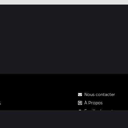
Nous contacter
À Propos
S
Feuille de route
Tarifs
Carte cadeau Notos