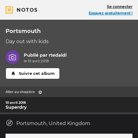
Se connecter
NOTOS
Essayez gratuitement !
Portsmouth
Day out with kids
Publié par
rtedaldi
le 10 avril 2018
Suivre cet album
Aller au chapitre
10 avril 2018
Superdry
Portsmouth, United Kingdom