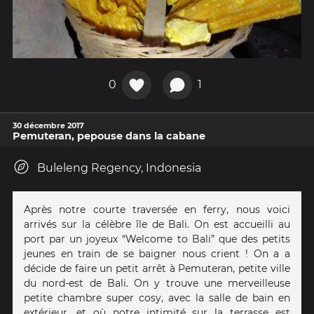
0
1
30 décembre 2017
Pemuteran, pepouse dans la cabane
Buleleng Regency, Indonesia
Après notre courte traversée en ferry, nous voici
arrivés sur la célèbre île de Bali. On est accueilli au
port par un joyeux “Welcome to Bali” que des petits
jeunes en train de se baigner nous crient ! On a a
décide de faire un petit arrêt à Pemuteran, petite ville
du nord-est de Bali. On y trouve une merveilleuse
petite chambre super cosy, avec la salle de bain en
extérieur, et où notre intimité sur la terrasse est