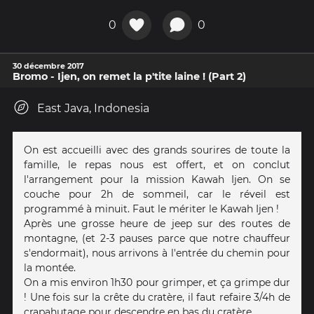
0
0
30 décembre 2017
Bromo - Ijen, on remet la p'tite laine ! (Part 2)
East Java, Indonesia
On est accueilli avec des grands sourires de toute la
famille, le repas nous est offert, et on conclut
l'arrangement pour la mission Kawah Ijen. On se
couche pour 2h de sommeil, car le réveil est
programmé à minuit. Faut le mériter le Kawah Ijen !
Après une grosse heure de jeep sur des routes de
montagne, (et 2-3 pauses parce que notre chauffeur
s'endormait), nous arrivons à l'entrée du chemin pour
la montée.
On a mis environ 1h30 pour grimper, et ça grimpe dur
! Une fois sur la crête du cratère, il faut refaire 3/4h de
crapahutage pour descendre en bas du cratère.