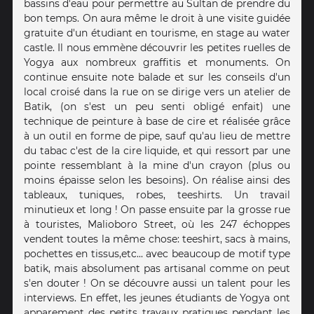
bassins d'eau pour permettre au Sultan de prendre du
bon temps. On aura même le droit à une visite guidée
gratuite d'un étudiant en tourisme, en stage au water
castle. Il nous emmène découvrir les petites ruelles de
Yogya aux nombreux graffitis et monuments. On
continue ensuite note balade et sur les conseils d'un
local croisé dans la rue on se dirige vers un atelier de
Batik, (on s'est un peu senti obligé enfait) une
technique de peinture à base de cire et réalisée grâce
à un outil en forme de pipe, sauf qu'au lieu de mettre
du tabac c'est de la cire liquide, et qui ressort par une
pointe ressemblant à la mine d'un crayon (plus ou
moins épaisse selon les besoins). On réalise ainsi des
tableaux, tuniques, robes, teeshirts. Un travail
minutieux et long ! On passe ensuite par la grosse rue
à touristes, Malioboro Street, où les 247 échoppes
vendent toutes la même chose: teeshirt, sacs à mains,
pochettes en tissus,etc... avec beaucoup de motif type
batik, mais absolument pas artisanal comme on peut
s'en douter ! On se découvre aussi un talent pour les
interviews. En effet, les jeunes étudiants de Yogya ont
apparement des petits travaux pratiques pendant les