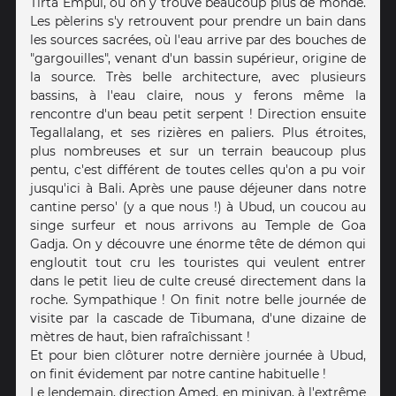
Tirta Empul, où on y trouve beaucoup plus de monde.
Les pèlerins s'y retrouvent pour prendre un bain dans
les sources sacrées, où l'eau arrive par des bouches de
"gargouilles", venant d'un bassin supérieur, origine de
la source. Très belle architecture, avec plusieurs
bassins, à l'eau claire, nous y ferons même la
rencontre d'un beau petit serpent ! Direction ensuite
Tegallalang, et ses rizières en paliers. Plus étroites,
plus nombreuses et sur un terrain beaucoup plus
pentu, c'est différent de toutes celles qu'on a pu voir
jusqu'ici à Bali. Après une pause déjeuner dans notre
cantine perso' (y a que nous !) à Ubud, un coucou au
singe surfeur et nous arrivons au Temple de Goa
Gadja. On y découvre une énorme tête de démon qui
engloutit tout cru les touristes qui veulent entrer
dans le petit lieu de culte creusé directement dans la
roche. Sympathique ! On finit notre belle journée de
visite par la cascade de Tibumana, d'une dizaine de
mètres de haut, bien rafraîchissant !
Et pour bien clôturer notre dernière journée à Ubud,
on finit évidement par notre cantine habituelle !
Le lendemain, direction Amed, en minivan, à l'extrême