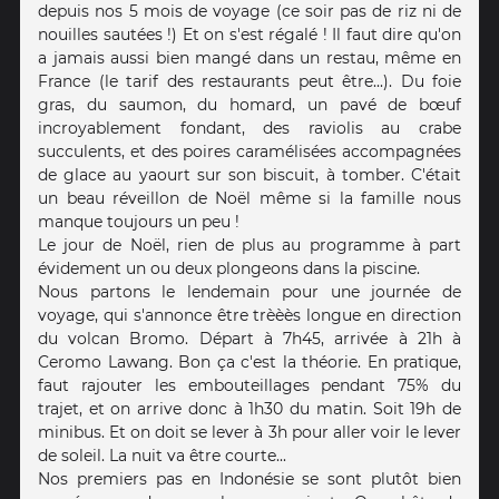
depuis nos 5 mois de voyage (ce soir pas de riz ni de
nouilles sautées !) Et on s'est régalé ! Il faut dire qu'on
a jamais aussi bien mangé dans un restau, même en
France (le tarif des restaurants peut être...). Du foie
gras, du saumon, du homard, un pavé de bœuf
incroyablement fondant, des raviolis au crabe
succulents, et des poires caramélisées accompagnées
de glace au yaourt sur son biscuit, à tomber. C'était
un beau réveillon de Noël même si la famille nous
manque toujours un peu !
Le jour de Noël, rien de plus au programme à part
évidement un ou deux plongeons dans la piscine.
Nous partons le lendemain pour une journée de
voyage, qui s'annonce être trèèès longue en direction
du volcan Bromo. Départ à 7h45, arrivée à 21h à
Ceromo Lawang. Bon ça c'est la théorie. En pratique,
faut rajouter les embouteillages pendant 75% du
trajet, et on arrive donc à 1h30 du matin. Soit 19h de
minibus. Et on doit se lever à 3h pour aller voir le lever
de soleil. La nuit va être courte...
Nos premiers pas en Indonésie se sont plutôt bien