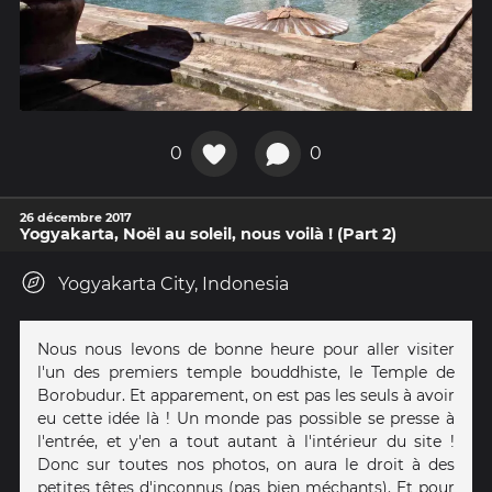
0
0
26 décembre 2017
Yogyakarta, Noël au soleil, nous voilà ! (Part 2)
Yogyakarta City, Indonesia
Nous nous levons de bonne heure pour aller visiter
l'un des premiers temple bouddhiste, le Temple de
Borobudur. Et apparement, on est pas les seuls à avoir
eu cette idée là ! Un monde pas possible se presse à
l'entrée, et y'en a tout autant à l'intérieur du site !
Donc sur toutes nos photos, on aura le droit à des
petites têtes d'inconnus (pas bien méchants). Et pour