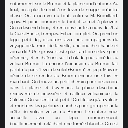
notamment sur le Bromo et la plaine qui l'entoure. Au
final, on a plus le droit à un lever de nuages qu'autre
chose. On a rien vu du tout, enfin si M. Brouillard-
épais. Et pour couronner le tout, il se met à pleuvoir.
On redescend donc, et rentrons sur les coups de 7h à
la GuestHouse, trempés. Échec complet. On prend un
léger petit dej', discutons avec nos compagnons du
voyage-de-la-mort de la veille, une douche chaude et
zou au lit ! Une grosse sieste plus tard, on se lève pour
déjeuner, et enchaînons sur la balade pour accéder au
volcan Bromo. La encore l'excursion au Bromo fait
partit du pack "lever de soleil+Bromo" en jeep. Mais on
décide de se rendre au Bromo encore une fois en
marchant. On trouve un petit chemin pour descendre
dans la plaine, et traversons la plaine désertique
recouverte de poussière et cailloux volcaniques, la
Caldeira. On se sent tout petit ! On file jusqu'au volcan
et montons les quelques marches pour grimper sur la
crête du volcan voisin du Bromo. Le cratère nous
accueille avec un léger ronronnement,
bouillonnement, relâchant une fumée blanche. On est