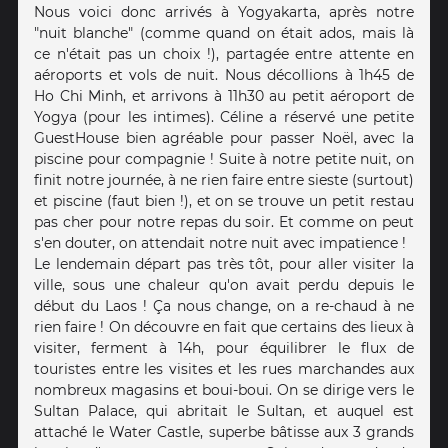
Nous voici donc arrivés à Yogyakarta, après notre
"nuit blanche" (comme quand on était ados, mais là
ce n'était pas un choix !), partagée entre attente en
aéroports et vols de nuit. Nous décollions à 1h45 de
Ho Chi Minh, et arrivons à 11h30 au petit aéroport de
Yogya (pour les intimes). Céline a réservé une petite
GuestHouse bien agréable pour passer Noël, avec la
piscine pour compagnie ! Suite à notre petite nuit, on
finit notre journée, à ne rien faire entre sieste (surtout)
et piscine (faut bien !), et on se trouve un petit restau
pas cher pour notre repas du soir. Et comme on peut
s'en douter, on attendait notre nuit avec impatience !
Le lendemain départ pas très tôt, pour aller visiter la
ville, sous une chaleur qu'on avait perdu depuis le
début du Laos ! Ça nous change, on a re-chaud à ne
rien faire ! On découvre en fait que certains des lieux à
visiter, ferment à 14h, pour équilibrer le flux de
touristes entre les visites et les rues marchandes aux
nombreux magasins et boui-boui. On se dirige vers le
Sultan Palace, qui abritait le Sultan, et auquel est
attaché le Water Castle, superbe bâtisse aux 3 grands