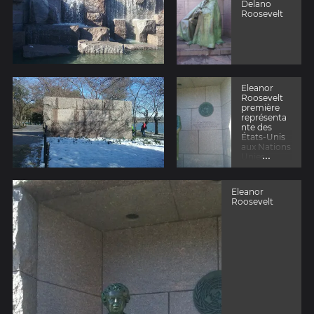
Delano
Roosevelt
Eleanor
Roosevelt
première
représenta
nte des
États-Unis
aux Nations
...
Unies
Eleanor
Roosevelt