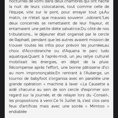
nocturnes de vomi dans deux chambres qui ont haché
la nuit de leurs colocataires, tout comme celle de
l’équipe, vite sur le pont, pour enrayer tout ça. Au
matin, ce n’etait que mauvais souvenir ..odorant.! Les
deux concernés se remettaient de leur frayeur, et
entamaient une petite diète salvatrice. Du côté de nos
tribulations… le déjeuner était organisé par le cercle
de Raphaël, pendant que les autres avaient mission de
trouver toutes les infos pour prévoir les journées,au
choix d’Accrobranche ou d’Aquana le parc ludo
aquatique. Quant à l’après-midi, un jeu rallye culturel
mobilisait les énergies, en dépit de la pluie.
Récompense après l’effort, une bonne pâtisserie d’ici
au nom imprononçable. En rentrant à l’Auberge, un
tournoi de babyfoot s’organisa avec en parallèle une
grande opération « machine à laver ». La Causette a
aidé chacun.e au sein de son cercle d’exprimer son
regard sur la journée, et de relayer lors du •Conseil•,
les propositions à venir. Ce 14 Juillet là, s’est clos sans
feux d’artifices mais avec une soirée « Mimtoo »
endiablée