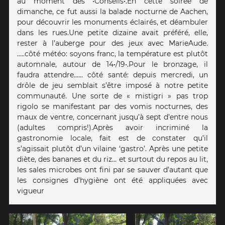
au moment des •Conseils•. En cette soirée de
dimanche, ce fut aussi la balade nocturne de Aachen,
pour découvrir les monuments éclairés, et déambuler
dans les rues. Une petite dizaine avait préféré, elle,
rester à l’auberge pour des jeux avec MarieAude.
…..côté météo: soyons franc, la température est plutôt
automnale, autour de 14•/19•. Pour le bronzage, il
faudra attendre. ….. côté santé: depuis mercredi, un
drôle de jeu semblait s’être imposé à notre petite
communauté. Une sorte de « mistigri » pas trop
rigolo se manifestant par des vomis nocturnes, des
maux de ventre, concernant jusqu’à sept d’entre nous
(adultes compris!). Après avoir incriminé la
gastronomie locale, fait est de constater qu’il
s’agissait plutôt d’un vilaine ‘gastro’. Après une petite
diète, des bananes et du riz… et surtout du repos au lit,
les sales microbes ont fini par se sauver d’autant que
les consignes d’hygiène ont été appliquées avec
vigueur