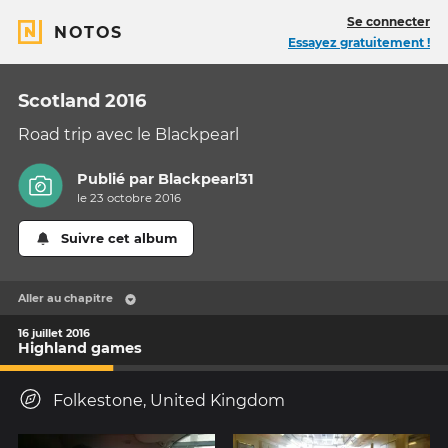
Se connecter
NOTOS
Essayez gratuitement !
Scotland 2016
Road trip avec le Blackpearl
Publié par
Blackpearl31
le 23 octobre 2016
Suivre cet album
Aller au chapitre
16 juillet 2016
Highland games
Folkestone, United Kingdom