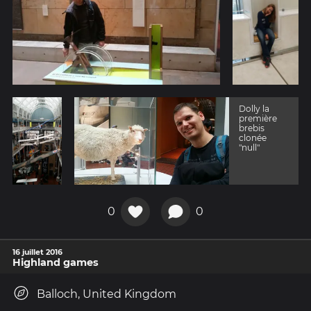
Dolly la
première
brebis
clonée
"null"
0
0
16 juillet 2016
Highland games
Balloch, United Kingdom