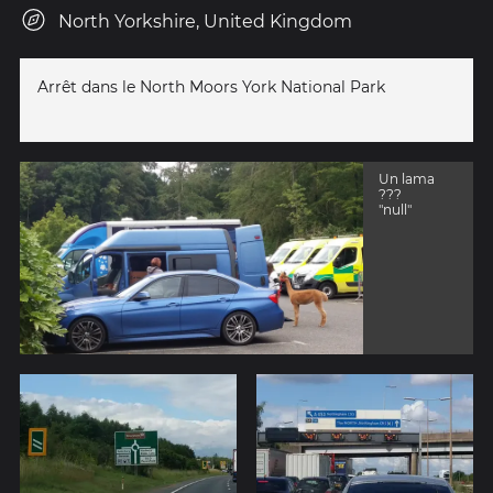
North Yorkshire, United Kingdom
Arrêt dans le North Moors York National Park
Un lama
???
"null"