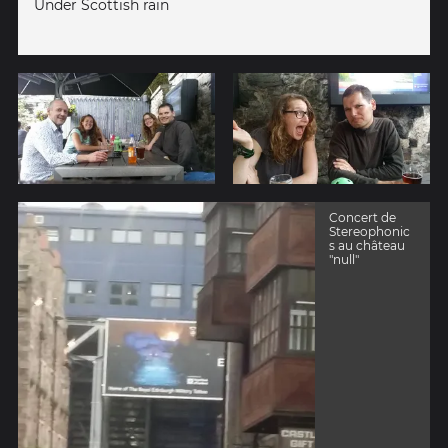
Under Scottish rain
Concert de
Stereophonic
s au château
"null"