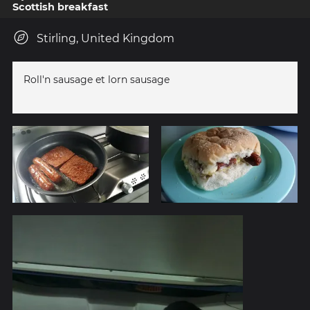
Scottish breakfast
Stirling, United Kingdom
Roll'n sausage et lorn sausage