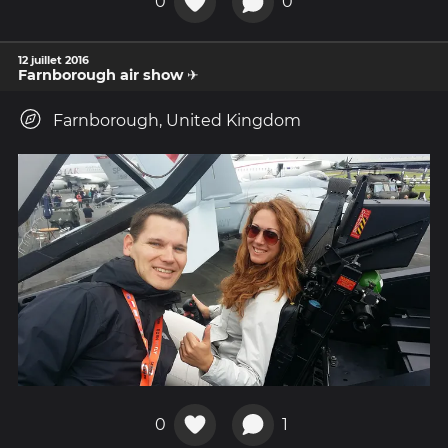
0
0
12 juillet 2016
Farnborough air show ✈
Farnborough, United Kingdom
0
1