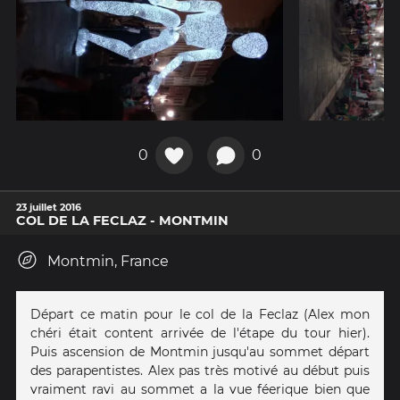
0
0
23 juillet 2016
COL DE LA FECLAZ - MONTMIN
Montmin, France
Départ ce matin pour le col de la Feclaz (Alex mon
chéri était content arrivée de l'étape du tour hier).
Puis ascension de Montmin jusqu'au sommet départ
des parapentistes. Alex pas très motivé au début puis
vraiment ravi au sommet a la vue féerique bien que