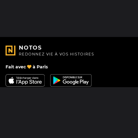
NOTOS
REDONNEZ VIE À VOS HISTOIRES
Fait avec
à Paris
Nous contacter
Centre d'aide
À Propos
Blog
Feuille de route
Tarifs
Mastodon
Carte cadeau Notos
Facebook