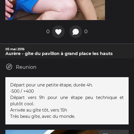
0
0
05 mai 2016
Aurère - gite du pavillon à grand place les hauts
Reunion
Départ pour une petite étape, durée 4h.
-500 / +400
Départ vers 9h pour une étape peu technique et
plutôt cool.
Arrivée au gîte tôt, vers 15h
Très beau gîte, avec du monde.