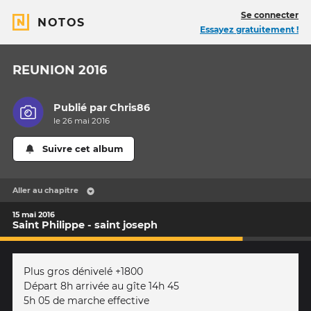
Se connecter
NOTOS
Essayez gratuitement !
REUNION 2016
Publié par
Chris86
le 26 mai 2016
Suivre cet album
Aller au chapitre
15 mai 2016
Saint Philippe - saint joseph
Plus gros dénivelé +1800
Départ 8h arrivée au gîte 14h 45
5h 05 de marche effective