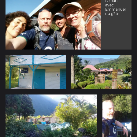
D?part
avec
Emmanuel,
du g?te