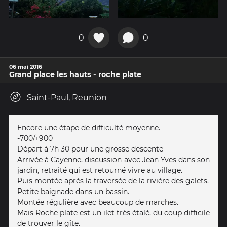
0
0
06 mai 2016
Grand place les hauts - roche plate
Saint-Paul, Reunion
Encore une étape de difficulté moyenne.
-700/+900
Départ à 7h 30 pour une grosse descente
Arrivée à Cayenne, discussion avec Jean Yves dans son
jardin, retraité qui est retourné vivre au village.
Puis montée après la traversée de la rivière des galets.
Petite baignade dans un bassin.
Montée régulière avec beaucoup de marches.
Mais Roche plate est un ilet très étalé, du coup difficile
de trouver le gîte.