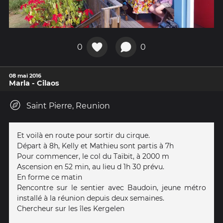
0
0
08 mai 2016
Marla - Cilaos
Saint Pierre, Reunion
Et voilà en route pour sortir du cirque.
Départ à 8h, Kelly et Mathieu sont partis à 7h
Pour commencer, le col du Taïbit, à 2000 m
Ascension en 52 min, au lieu d 1h 30 prévu.
En forme ce matin
Rencontre sur le sentier avec Baudoin, jeune métro
installé à la réunion depuis deux semaines.
Chercheur sur les îles Kergelen