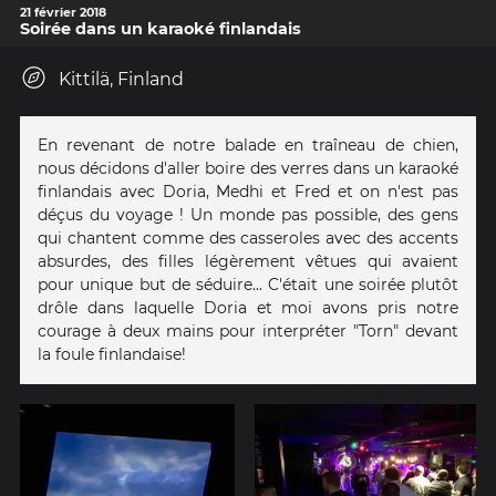
21 février 2018
Soirée dans un karaoké finlandais
Kittilä, Finland
En revenant de notre balade en traîneau de chien,
nous décidons d'aller boire des verres dans un karaoké
finlandais avec Doria, Medhi et Fred et on n'est pas
déçus du voyage ! Un monde pas possible, des gens
qui chantent comme des casseroles avec des accents
absurdes, des filles légèrement vêtues qui avaient
pour unique but de séduire... C'était une soirée plutôt
drôle dans laquelle Doria et moi avons pris notre
courage à deux mains pour interpréter "Torn" devant
la foule finlandaise!