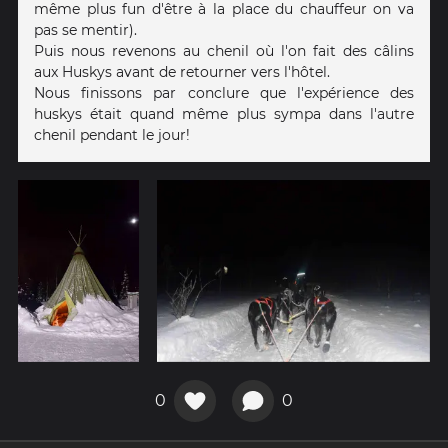
même plus fun d'être à la place du chauffeur on va
pas se mentir).
Puis nous revenons au chenil où l'on fait des câlins
aux Huskys avant de retourner vers l'hôtel.
Nous finissons par conclure que l'expérience des
huskys était quand même plus sympa dans l'autre
chenil pendant le jour!
0
0