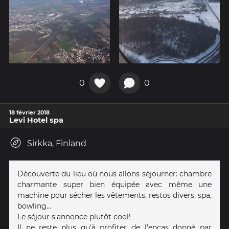
0
0
18 février 2018
Levi Hotel spa
Sirkka, Finland
Découverte du lieu où nous allons séjourner: chambre
charmante super bien équipée avec même une
machine pour sécher les vêtements, restos divers, spa,
bowling...
Le séjour s'annonce plutôt cool!
Il ne reste plus qu'à profiter de l'encas donné par