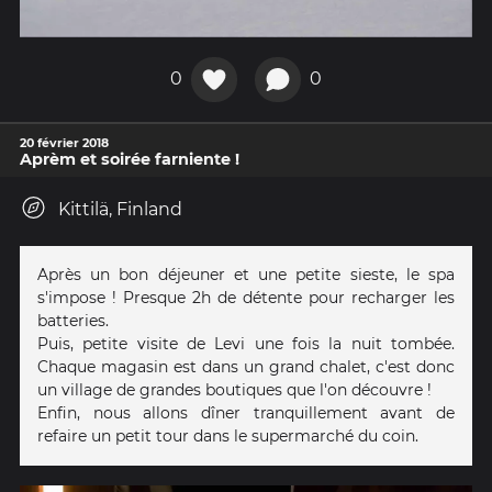
0
0
20 février 2018
Aprèm et soirée farniente !
Kittilä, Finland
Après un bon déjeuner et une petite sieste, le spa
s'impose ! Presque 2h de détente pour recharger les
batteries.
Puis, petite visite de Levi une fois la nuit tombée.
Chaque magasin est dans un grand chalet, c'est donc
un village de grandes boutiques que l'on découvre !
Enfin, nous allons dîner tranquillement avant de
refaire un petit tour dans le supermarché du coin.