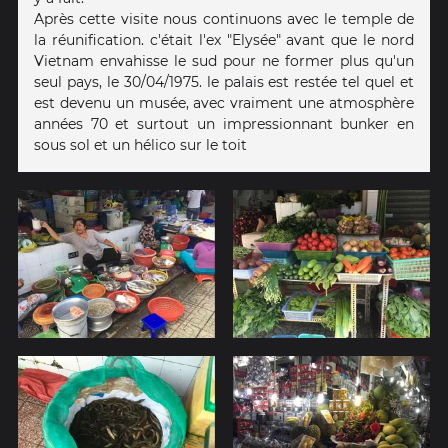
Après cette visite nous continuons avec le temple de
la réunification. c'était l'ex "Elysée" avant que le nord
Vietnam envahisse le sud pour ne former plus qu'un
seul pays, le 30/04/1975. le palais est restée tel quel et
est devenu un musée, avec vraiment une atmosphère
années 70 et surtout un impressionnant bunker en
sous sol et un hélico sur le toit