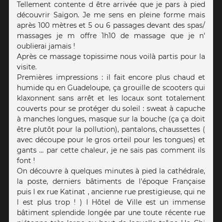
Tellement contente d être arrivée que je pars à pied
découvrir Saïgon. Je me sens en pleine forme mais
après 100 mètres et 5 ou 6 passages devant des spas/
massages je m offre 1h10 de massage que je n'
oublierai jamais !
Après ce massage topissime nous voilà partis pour la
visite.
Premières impressions : il fait encore plus chaud et
humide qu en Guadeloupe, ça grouille de scooters qui
klaxonnent sans arrêt et les locaux sont totalement
couverts pour se protéger du soleil : sweat à capuche
à manches longues, masque sur la bouche (ça ça doit
être plutôt pour la pollution), pantalons, chaussettes (
avec découpe pour le gros orteil pour les tongues) et
gants ... par cette chaleur, je ne sais pas comment ils
font !
On découvre à quelques minutes à pied la cathédrale,
la poste, derniers bâtiments de l'époque Française
puis l ex rue Katinat , ancienne rue prestigieuse, qui ne
l est plus trop ! ) l Hôtel de Ville est un immense
bâtiment splendide longée par une toute récente rue