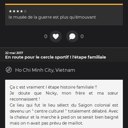
★★★★☆
le musée de la guerre est plus qu'émouvant
0
0
22 mai 2017
En route pour le cercle sportif ! l'étape familiale
Ho Chi Minh City, Vietnam
Ça c est vraiment l étape histoire familiale !!
Je doute que Nicky, mon frère et ma sœur
reconnaissent !
Ce lieu qui fut le lieu sélect du Saïgon colonial est
devenu un " centre culturel " totalement délabré. Avec
la chaleur et la marche à pied on se serait bien baigné
mais on n avait pas prévu de maillot.