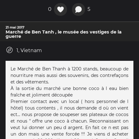
0
5
21 mai 2017
Marché de Ben Tanh , le musée des vestiges de la
guerre
1, Vietnam
Le Marché de Ben Thanh à 1200 stands, beaucoup de
nourriture mais aussi des souvenirs, des contrefaçons
et des vêtements.
À la sortie du marché une bonne coco à l eau bien
fraîche et joliment découpée
Premier contact avec un local ( hors personnel de l
hôtel) tous contents , il nous demande d où on vient
ect... nous propose de soupeser ses plateaux de cocos
et nous " offre une coco à chacun. Reconnaissant on
veut lui donner un peu d argent. En fait ce n est pas
un don mais une vente forcée !!! Je viens d acheter