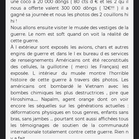
une coco à 20 000 dôngs ( 80 cts d € et les 2 qu il
nous a offerte valent 300 000 dôngs ( 12€!!! ) il a
gagné sa journée et nous les photos des 2 couillons hi
hi !
Nous allons ensuite visiter le musée des vestiges de la
guerre. Le nom est soft quand on voit la réalité de
cette guerre.
À l extérieur sont exposés les avions, chars et autres
engins de guerre et dans le l ex bureau d es services
de renseignements Américains ont été reconstitués
des cellules, la guillotine ( merci les Français) est
exposée. L intérieur du musée montre l'horrible
histoire de cette guerre à travers dès photos. Les
américains ont bombardé le Vietnam avec les
bombes chimiques les plus destructrices , pire que
Hiroshima..... Napalm, agent orange dont on voir
encore les séquelles sur les générations actuelles :
déformations physiques en tous genres, enfants sans
bras, sans jambes ... pourtant sont aussi affichées tous
les témoignages de soutien de la communauté
internationale totalement contre cette guerre. Rien n
y a fait.