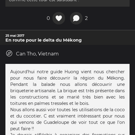
0
2
25 mai 2017
En route pour le delta du Mékong
Can Tho, Vietnam
Aujourd'hui notre guide Huong vient nous chercher
pour nous faire découvrir la région du Mékong.
Pendant la balade nous allons découvrir une
briqueterie artisanale. La brique est très présente dans
les constructions et se marié très bien avec les
toitures en palmes tressées et le bois.
Nous allons aussi voir toutes les utilisations de la coco
et du cocotier. C est vraiment intéressant pour nous
qui venons de Guadeloupe de voir tout ce que l'on
peut faire !!