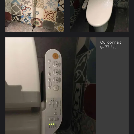
Qui connaît
ça ?? !! ;-)