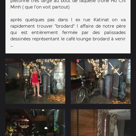
piétonne très large au bout de laquelle trône Ho Chi
Minh ( que l'on voit partout)
après quelques pas dans l ex rue Katinat on va
rapidement trouver "brodard" l affaire de notre père
qui est entièrement fermée par des palissades
dessinées représentant le café lounge brodard à venir
...