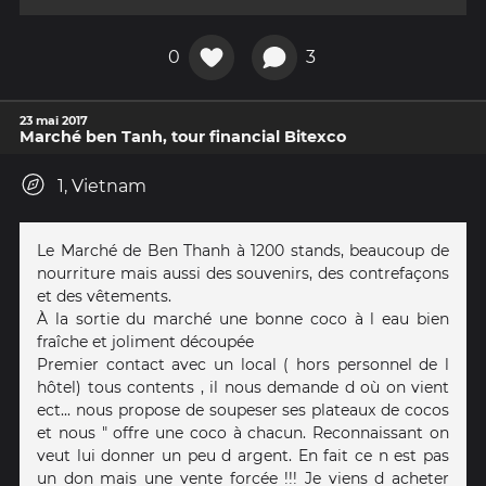
0
3
23 mai 2017
Marché ben Tanh, tour financial Bitexco
1, Vietnam
Le Marché de Ben Thanh à 1200 stands, beaucoup de
nourriture mais aussi des souvenirs, des contrefaçons
et des vêtements.
À la sortie du marché une bonne coco à l eau bien
fraîche et joliment découpée
Premier contact avec un local ( hors personnel de l
hôtel) tous contents , il nous demande d où on vient
ect... nous propose de soupeser ses plateaux de cocos
et nous " offre une coco à chacun. Reconnaissant on
veut lui donner un peu d argent. En fait ce n est pas
un don mais une vente forcée !!! Je viens d acheter