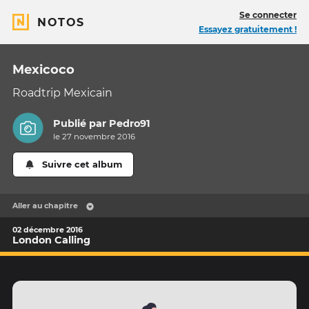
Se connecter
NOTOS
Essayez gratuitement !
Mexicoco
Roadtrip Mexicain
Publié par
Pedro91
le 27 novembre 2016
Suivre cet album
Aller au chapitre
02 décembre 2016
London Calling