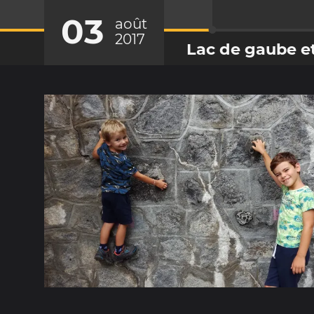
03
août
2017
Lac de gaube e