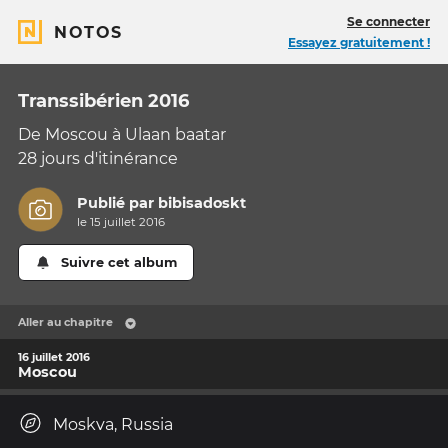
Se connecter
NOTOS
Essayez gratuitement !
Transsibérien 2016
De Moscou à Ulaan baatar
28 jours d'itinérance
Publié par
bibisadoskt
le 15 juillet 2016
Suivre cet album
Aller au chapitre
16 juillet 2016
Moscou
Moskva, Russia