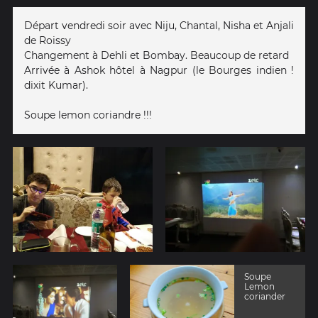
Départ vendredi soir avec Niju, Chantal, Nisha et Anjali
de Roissy
Changement à Dehli et Bombay. Beaucoup de retard
Arrivée à Ashok hôtel à Nagpur (le Bourges indien !
dixit Kumar).
Soupe lemon coriandre !!!
Soupe
Lemon
coriander