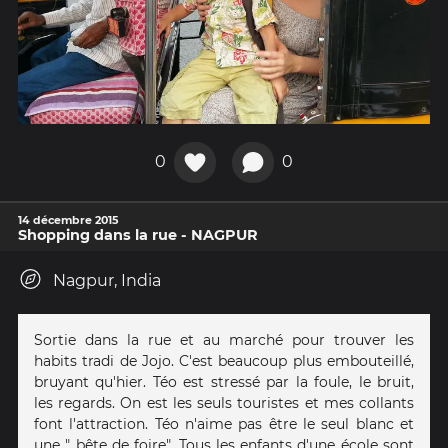
0
0
14 décembre 2015
Shopping dans la rue - NAGPUR
Nagpur, India
Sortie dans la rue et au marché pour trouver les
habits tradi de Jojo. C'est beaucoup plus embouteillé,
bruyant qu'hier. Téo est stressé par la foule, le bruit,
les regards. On est les seuls touristes et mes collants
font l'attraction. Téo n'aime pas être le seul blanc et
une " bête de foire". Tous les enfants d'une école sont