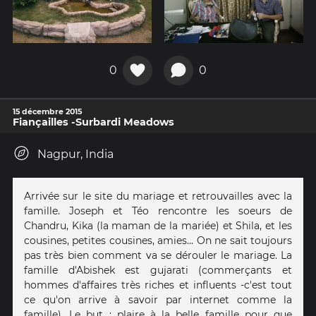
0
0
15 décembre 2015
Fiançailles -Surbardi Meadows
Nagpur, India
Arrivée sur le site du mariage et retrouvailles avec la
famille. Joseph et Téo rencontre les soeurs de
Chandru, Kika (la maman de la mariée) et Shila, et les
cousines, petites cousines, amies... On ne sait toujours
pas très bien comment va se dérouler le mariage. La
famille d'Abishek est gujarati (commerçants et
hommes d'affaires très riches et influents -c'est tout
ce qu'on arrive à savoir par internet comme la
famille). Le but : plaire à la belle famille pour que