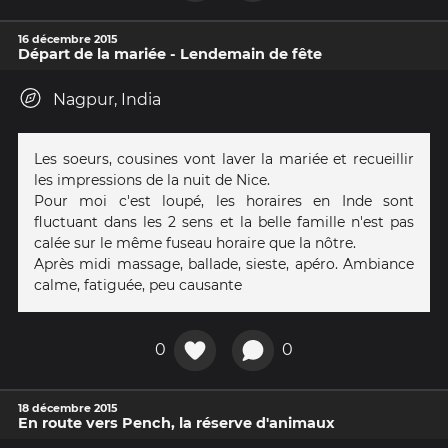
16 décembre 2015
Départ de la mariée - Lendemain de fête
Nagpur, India
Les soeurs, cousines vont laver la mariée et recueillir
les impressions de la nuit de Nice.
Pour moi c'est loupé, les horaires en Inde sont
fluctuant dans les 2 sens et la belle famille n'est pas
calée sur le même fuseau horaire que la nôtre.
Après midi massage, ballade, sieste, apéro. Ambiance
calme, fatiguée, peu causante
0
0
18 décembre 2015
En route vers Pench, la réserve d'animaux