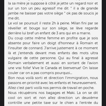
la sa mère je suppose à côté je jette un regard noir et
sur un ton un peu agressif me dit " il a de grande
jambe ne baisser pas votre siège " ok pas de soucis je
me dit.
Le vol se poursuit il reste 2h à peine. Milan fini par se
réveiller et bouge sur son siège, se lève regarde
derrière lui bref un enfant de 3 ans qui en a marre.
Du coup cette même femme en profite que je sois
absente pour faire un doigt d'honneur à Romain et
l'insulter de connard. J'arrive justement à ce moment
là et j'entends devant mes enfants des mots ultra
vulgaire de cette personne. Qui au final à agressé
Romain verbalement et aussi en sortant de l'avion
une vrai folle! Vive le Canada et bienvenue! On laisse
couler car on a pas compris pourquoi...
Bon nous voilà sorti et direction l'immigration, nous
passons en priorité avec les enfants et heureusement.
Allez c'est parti voilà nos permis de travail en poche.
Nous récupérons nos bagages et Maki. La on se dit
cool on sort et non allez direction un deuxième
contrôle une petite taxe sur le chien a l'entrée du