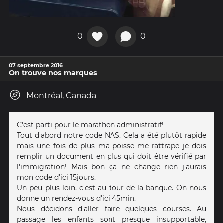
0
0
07 septembre 2016
On trouve nos marques
Montréal, Canada
C'est parti pour le marathon administratif!
Tout d'abord notre code NAS. Cela a été plutôt rapide
mais une fois de plus ma poisse me rattrape je dois
remplir un document en plus qui doit être vérifié par
l'immigration! Mais bon ça ne change rien j'aurais
mon code d'ici 15jours.
Un peu plus loin, c'est au tour de la banque. On nous
donne un rendez-vous d'ici 45min.
Nous décidons d'aller faire quelques courses. Au
passage les enfants sont presque insupportable,