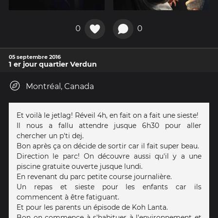
0
0
05 septembre 2016
1 er jour quartier Verdun
Montréal, Canada
Et voilà le jetlag! Réveil 4h, en fait on a fait une sieste!
Il nous a fallu attendre jusque 6h30 pour aller
chercher un p'ti dej.
Bon après ça on décide de sortir car il fait super beau.
Direction le parc! On découvre aussi qu'il y a une
piscine gratuite ouverte jusque lundi.
En revenant du parc petite course journalière.
Un repas et sieste pour les enfants car ils
commencent à être fatiguant.
Et pour les parents un épisode de Koh Lanta.
Bon on commence à s'habituer à l'environnement et