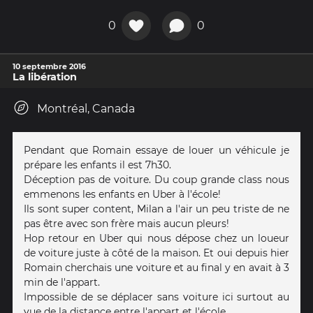
0
0
10 septembre 2016
La libération
Montréal, Canada
Pendant que Romain essaye de louer un véhicule je
prépare les enfants il est 7h30.
Déception pas de voiture. Du coup grande class nous
emmenons les enfants en Uber à l'école!
Ils sont super content, Milan a l'air un peu triste de ne
pas être avec son frère mais aucun pleurs!
Hop retour en Uber qui nous dépose chez un loueur
de voiture juste à côté de la maison. Et oui depuis hier
Romain cherchais une voiture et au final y en avait à 3
min de l'appart.
Impossible de se déplacer sans voiture ici surtout au
vue de la distance entre l'appart et l'école.