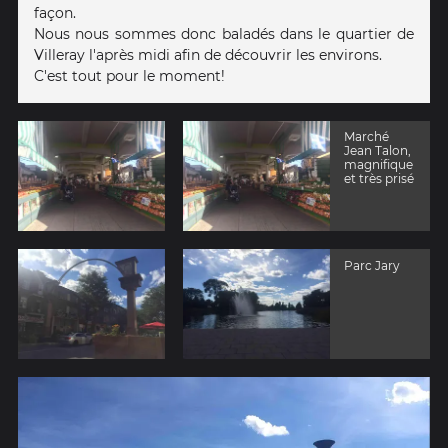
façon.
Nous nous sommes donc baladés dans le quartier de
Villeray l'après midi afin de découvrir les environs.
C'est tout pour le moment!
Marché
Jean Talon,
magnifique
et très prisé
Parc Jary