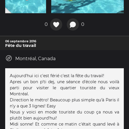
0
0
06 septembre 2016
Fête du travail
Montréal, Canada
Aujourd'hui ici c'est férié c'est la fête du travail!
Apres un bon p'ti dej, une séance d'école nous voilà
parti pour visiter le quartier touriste du vieux
Montréal.
Direction le métro! Beaucoup plus simple qu'à Paris il
n'y a que 3 lignes! Easy
Nous y voici en mode touriste du coup ça nous va
plutôt bien aujourd'hui!
Midi sonne! Et comme ce matin c'était quand levé à