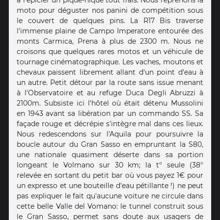
à l'épicier un pique-nique tout frais. Nous reprenons la
moto pour déguster nos panini de compétition sous
le couvert de quelques pins. La R17 Bis traverse
l'immense plaine de Campo Imperatore entourée des
monts Carmica, Prena à plus de 2300 m. Nous ne
croisons que quelques rares motos et un véhicule de
tournage cinématographique. Les vaches, moutons et
chevaux paissent librement allant d'un point d'eau à
un autre. Petit détour par la route sans issue menant
à l'Observatoire et au refuge Duca Degli Abruzzi à
2100m. Subsiste ici l'hôtel où était détenu Mussolini
en 1943 avant sa libération par un commando SS. Sa
façade rouge et décrépie s'intègre mal dans ces lieux.
Nous redescendons sur l'Aquila pour poursuivre la
boucle autour du Gran Sasso en empruntant la S80,
une nationale quasiment déserte dans sa portion
longeant le Volmano sur 30 km; la t° seule (38°
relevée en sortant du petit bar où vous payez 1€ pour
un expresso et une bouteille d'eau pétillante !) ne peut
pas expliquer le fait qu'aucune voiture ne circule dans
cette belle Valle del Vomano: le tunnel construit sous
le Gran Sasso, permet sans doute aux usagers de