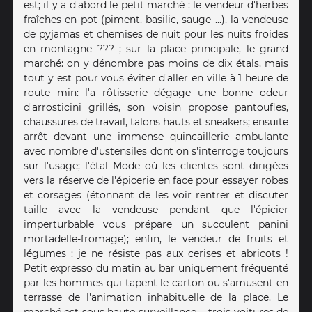
est; il y a d'abord le petit marché : le vendeur d'herbes
fraîches en pot (piment, basilic, sauge ...), la vendeuse
de pyjamas et chemises de nuit pour les nuits froides
en montagne ??? ; sur la place principale, le grand
marché: on y dénombre pas moins de dix étals, mais
tout y est pour vous éviter d'aller en ville à 1 heure de
route min: l'a rôtisserie dégage une bonne odeur
d'arrosticini grillés, son voisin propose pantoufles,
chaussures de travail, talons hauts et sneakers; ensuite
arrêt devant une immense quincaillerie ambulante
avec nombre d'ustensiles dont on s'interroge toujours
sur l'usage; l'étal Mode où les clientes sont dirigées
vers la réserve de l'épicerie en face pour essayer robes
et corsages (étonnant de les voir rentrer et discuter
taille avec la vendeuse pendant que l'épicier
imperturbable vous prépare un succulent panini
mortadelle-fromage); enfin, le vendeur de fruits et
légumes : je ne résiste pas aux cerises et abricots !
Petit expresso du matin au bar uniquement fréquenté
par les hommes qui tapent le carton ou s'amusent en
terrasse de l'animation inhabituelle de la place. Le
marché est sous haute surveillance ... trois voitures de