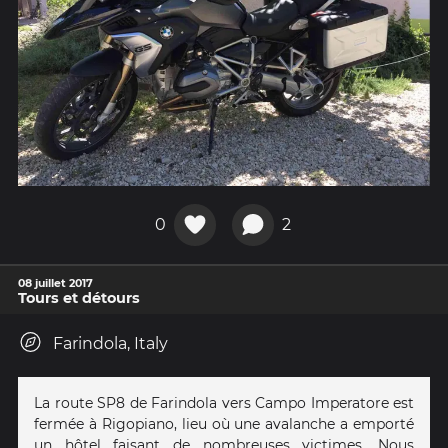
0
2
08 juillet 2017
Tours et détours
Farindola, Italy
La route SP8 de Farindola vers Campo Imperatore est
fermée à Rigopiano, lieu où une avalanche a emporté
un hôtel faisant de nombreuses victimes. Nous