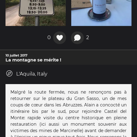
0
2
10 juillet 2017
La montagne se mérite !
L'Aquila, Italy
Malgré la route fermée, nous ne renonçons pas à
retourner sur le plateau du Gran Sasso, un de mes
coups de cœur dans les Abruzzes. Alain a concocté un
itinéraire bis par le sud, pour rejoindre Castel del
Monte: rapide visite du centre historique en pleine
restauration (ici aussi un monument souvenir aux
victimes des mines de Marcinelle) avant de demander