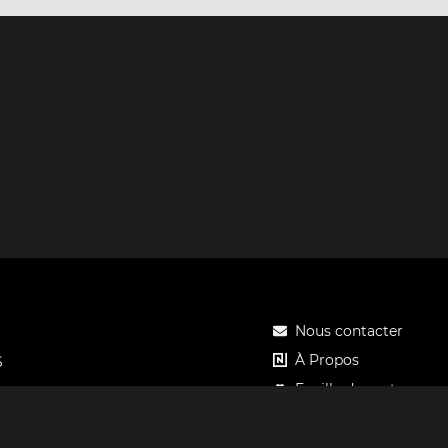
Nous contacter
À Propos
S
Feuille de route
Tarifs
Carte cadeau Notos