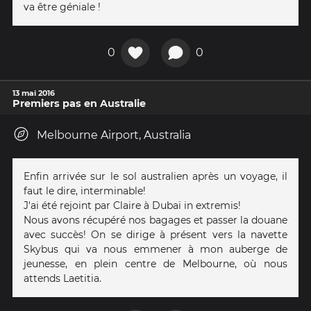
va être géniale !
0
0
13 mai 2016
Premiers pas en Australie
Melbourne Airport, Australia
Enfin arrivée sur le sol australien après un voyage, il
faut le dire, interminable!
J'ai été rejoint par Claire à Dubaï in extremis!
Nous avons récupéré nos bagages et passer la douane
avec succès! On se dirige à présent vers la navette
Skybus qui va nous emmener à mon auberge de
jeunesse, en plein centre de Melbourne, où nous
attends Laetitia.