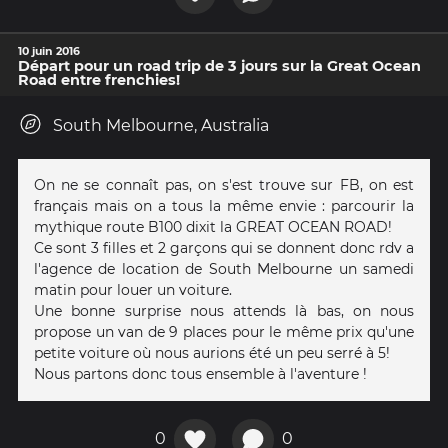
10 juin 2016
Départ pour un road trip de 3 jours sur la Great Ocean
Road entre frenchies!
South Melbourne, Australia
On ne se connaît pas, on s'est trouve sur FB, on est
français mais on a tous la même envie : parcourir la
mythique route B100 dixit la GREAT OCEAN ROAD!
Ce sont 3 filles et 2 garçons qui se donnent donc rdv a
l'agence de location de South Melbourne un samedi
matin pour louer un voiture.
Une bonne surprise nous attends là bas, on nous
propose un van de 9 places pour le même prix qu'une
petite voiture où nous aurions été un peu serré à 5!
Nous partons donc tous ensemble à l'aventure !
0
0