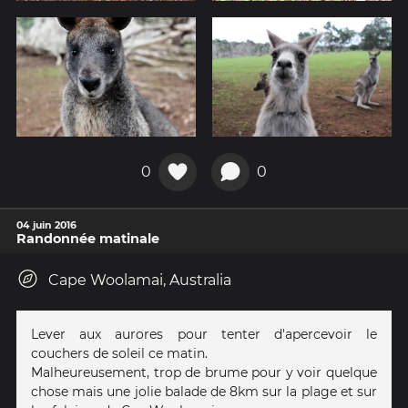
0
0
04 juin 2016
Randonnée matinale
Cape Woolamai, Australia
Lever aux aurores pour tenter d'apercevoir le
couchers de soleil ce matin.
Malheureusement, trop de brume pour y voir quelque
chose mais une jolie balade de 8km sur la plage et sur