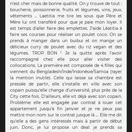
n'est cher mais de bonne qualité. On y trouve de tout :
boucherie, poissonnerie, fruits et légumes, vins, jeux,
vêtements ... Laetitia me tire les sous que Père et
Mère lui ont transféré pour que je paie mon loyer. Il
est temps d'aller faire des emplettes. J'aide Léatitia à
faire ses courses pour réaliser un poulet coco. On se
prends à manger dans un buibui et on mange un
délicieux curry de poulet avec du riz vegan et des
légumes. TROP BON ! Je la quitte après l'avoir
raccompagné chez elle pour aller visiter des
collocations. La première est composée de 4 filles qui
viennent du Bengladesh/Inde/Indonésie/Samoa (rayer
la mention inutile). Celle qui laisse sa chambre est
pressée de partir, elle s'installe en ville avec son
copain puisqu'elle change d'université, plus près de la
City cette fois. D'ailleurs, elle vit déjà avec son copain.
Problème: elle est engagée par contrat à louer cet
appartement jusqu'à fin janvier et je ne peux pas
mettre mon nom sur le contrat jusque là ... Elle me dit
qu'elle a des gens intéressés mais à partir de début
juin. Donc, je lui propose un deal: je prends sa