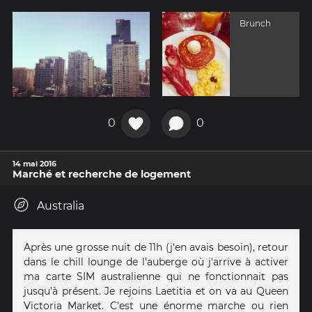
Brunch
0
0
14 mai 2016
Marché et recherche de logement
Australia
Après une grosse nuit de 11h (j'en avais besoin), retour
dans le chill lounge de l'auberge où j'arrive à activer
ma carte SIM australienne qui ne fonctionnait pas
jusqu’à présent. Je rejoins Laetitia et on va au Queen
Victoria Market. C'est une énorme marche ou rien