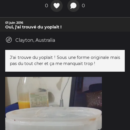
0
0
01 juin 2016
Oui, j'ai trouvé du yoplait !
Clayton, Australia
J'ai trouve du yoplait ! Sous une forme originale mais
pas du tout cher et ça me manquait trop !