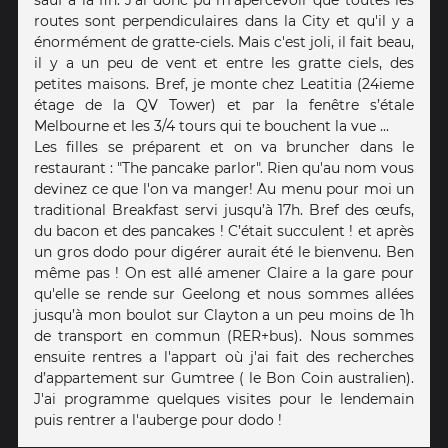
sauf a la fin. J'ai donc pu m'apercevoir que toutes les
routes sont perpendiculaires dans la City et qu'il y a
énormément de gratte-ciels. Mais c'est joli, il fait beau,
il y a un peu de vent et entre les gratte ciels, des
petites maisons. Bref, je monte chez Leatitia (24ieme
étage de la QV Tower) et par la fenêtre s’étale
Melbourne et les 3/4 tours qui te bouchent la vue ...
Les filles se préparent et on va bruncher dans le
restaurant : "The pancake parlor". Rien qu'au nom vous
devinez ce que l'on va manger! Au menu pour moi un
traditional Breakfast servi jusqu’à 17h. Bref des œufs,
du bacon et des pancakes ! C’était succulent ! et après
un gros dodo pour digérer aurait été le bienvenu. Ben
même pas ! On est allé amener Claire a la gare pour
qu'elle se rende sur Geelong et nous sommes allées
jusqu’à mon boulot sur Clayton a un peu moins de 1h
de transport en commun (RER+bus). Nous sommes
ensuite rentres a l'appart où j'ai fait des recherches
d’appartement sur Gumtree ( le Bon Coin australien).
J'ai programme quelques visites pour le lendemain
puis rentrer a l'auberge pour dodo !