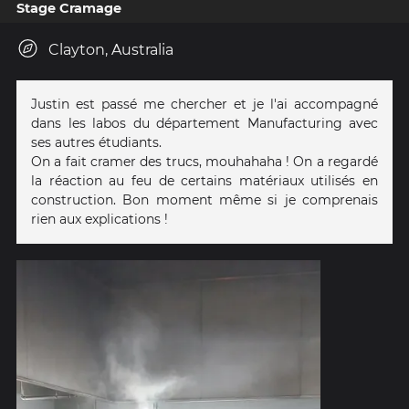
Stage Cramage
Clayton, Australia
Justin est passé me chercher et je l'ai accompagné
dans les labos du département Manufacturing avec
ses autres étudiants.
On a fait cramer des trucs, mouhahaha ! On a regardé
la réaction au feu de certains matériaux utilisés en
construction. Bon moment même si je comprenais
rien aux explications !