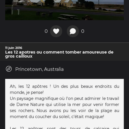
0
0
11 juin 2016
Les 12 apotres ou comment tomber amoureuse de
gros cailloux
Princetown, Australia
Ah, les 12 apôtres ! Un des plus beaux endroits du
monde, je pense!
Un paysage magnifique où l'on peut admirer le travail
de Dame Nature qui utilise la mer pour venir former
ses rochers. Nous avons pu les voir de la plage au
moment du coucher du soleil, c’était magique!
Les 12 apôtres sont des tours de calcaire qui