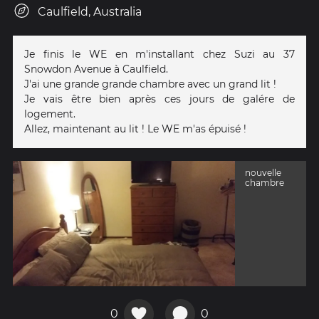
Caulfield, Australia
Je finis le WE en m'installant chez Suzi au 37
Snowdon Avenue à Caulfield.
J'ai une grande grande chambre avec un grand lit !
Je vais être bien après ces jours de galére de
logement.
Allez, maintenant au lit ! Le WE m'as épuisé !
nouvelle
chambre
0
0