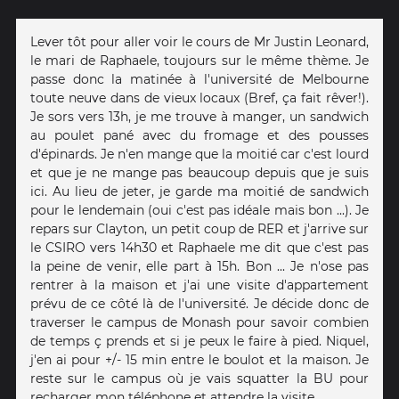
Lever tôt pour aller voir le cours de Mr Justin Leonard,
le mari de Raphaele, toujours sur le même thème. Je
passe donc la matinée à l'université de Melbourne
toute neuve dans de vieux locaux (Bref, ça fait rêver!).
Je sors vers 13h, je me trouve à manger, un sandwich
au poulet pané avec du fromage et des pousses
d'épinards. Je n'en mange que la moitié car c'est lourd
et que je ne mange pas beaucoup depuis que je suis
ici. Au lieu de jeter, je garde ma moitié de sandwich
pour le lendemain (oui c'est pas idéale mais bon ...). Je
repars sur Clayton, un petit coup de RER et j'arrive sur
le CSIRO vers 14h30 et Raphaele me dit que c'est pas
la peine de venir, elle part à 15h. Bon ... Je n'ose pas
rentrer à la maison et j'ai une visite d'appartement
prévu de ce côté là de l'université. Je décide donc de
traverser le campus de Monash pour savoir combien
de temps ç prends et si je peux le faire à pied. Niquel,
j'en ai pour +/- 15 min entre le boulot et la maison. Je
reste sur le campus où je vais squatter la BU pour
recharger mon téléphone et attendre la visite.