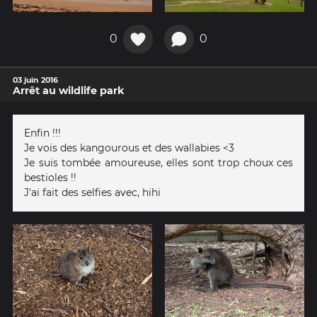
0
0
03 juin 2016
Arrêt au wildlife park
Enfin !!!
Je vois des kangourous et des wallabies <3
Je suis tombée amoureuse, elles sont trop choux ces
bestioles !!
J'ai fait des selfies avec, hihi