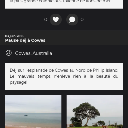
la plus grande colonie australienne de lions de mer.
0
0
03 juin 2016
Pause déj à Cowes
Cowes, Australia
Déj sur l’esplanade de Cowes au Nord de Philip Island.
Le mauvais temps n'enlève rien à la beauté du
paysage!