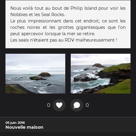
Nous voilà tout au bout de Philip Island pour voir les
Nobbies et les Seal Rocks.
Le plus impressionnant dans cet endroit, ce sont les
roches noires et les grottes gigantesques que l'on
peut apercevoir lorsque la mer se retire.
Les seals n'étaient pas au RDV malheureusement !
0
0
05 juin 2016
Nouvelle maison