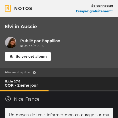
Se connecter
NOTOS
Essayez gratuitement !
Elvi in Aussie
Publié par
Poppillon
le 04 août 2016
Suivre cet album
Aller au chapitre
11 juin 2016
GOR - 2ieme jour
Nice, France
Un moyen de tenir informer mon entourage sur ma