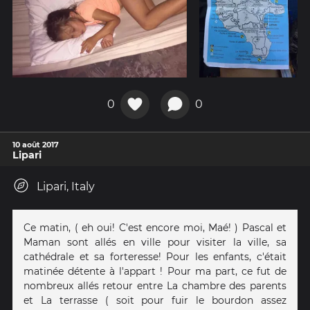
0
0
10 août 2017
Lipari
Lipari, Italy
Ce matin, ( eh oui! C'est encore moi, Maé! ) Pascal et
Maman sont allés en ville pour visiter la ville, sa
cathédrale et sa forteresse! Pour les enfants, c'était
matinée détente à l'appart ! Pour ma part, ce fut de
nombreux allés retour entre La chambre des parents
et La terrasse ( soit pour fuir le bourdon assez