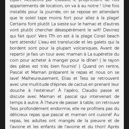
appartements de location, on va à au notre ! Une fois
installés pour la journée, on se repose en attendant
que le soleil tape moins fort pour allez à la plage!
Certains font plutôt La sieste sur le hamac et d'autres
vont plutôt chercher désespérément le wifi! Devinez
qui fait quoi! Vers 17h on est à la plage Corail beach
tant attendu! L'eau est translucide et les galets qui la
bordent sont pour la plupart volcaniques. Avant de
repartir je fais un tour avec maman à La supérette du
coin pour acheter à manger pour le dîner! ( le rayon
des pâtes est très bien fournis! ) Quand on rentre,
Pascal et Maman préparent le repas et nous on se
lave! Malheureusement, Elias et Tess se retrouvent
avec une multitude d'épines de cactus en prenant leur
douche à l'extérieur! À l'apéro, Claudio passe et
discute avec Maman et pascal qui intervenait de
temps à autre. À l'heure de passer à table, on retrouve
Tess profondément endormie, elle ne profitera pas du
délicieux repas que pascal et maman ont cuisiné! Au
repas, les adultes ont mangés de la pieuvre et de
l'avoine et les enfants de l'avoine et du thon! Après