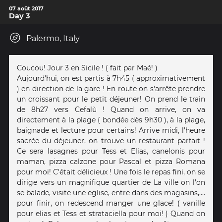
07 août 2017
Day 3
Palermo, Italy
Coucou! Jour 3 en Sicile ! ( fait par Maé! )
Aujourd'hui, on est partis à 7h45 ( approximativement
) en direction de la gare ! En route on s'arrête prendre
un croissant pour le petit déjeuner! On prend le train
de 8h27 vers Cefalù ! Quand on arrive, on va
directement à la plage ( bondée dès 9h30 ), à la plage,
baignade et lecture pour certains! Arrive midi, l'heure
sacrée du déjeuner, on trouve un restaurant parfait !
Ce sera lasagnes pour Tess et Elias, canelonis pour
maman, pizza calzone pour Pascal et pizza Romana
pour moi! C'était délicieux ! Une fois le repas fini, on se
dirige vers un magnifique quartier de La ville on l'on
se balade, visite une eglise, entre dans des magasins,....
pour finir, on redescend manger une glace! ( vanille
pour elias et Tess et strataciella pour moi! ) Quand on