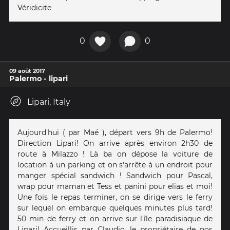
Véridicite
0
0
09 août 2017
Palermo - lipari
Lipari, Italy
Aujourd'hui ( par Maé ), départ vers 9h de Palermo!
Direction Lipari! On arrive après environ 2h30 de
route à Milazzo ! Là ba on dépose la voiture de
location à un parking et on s'arrête à un endroit pour
manger spécial sandwich ! Sandwich pour Pascal,
wrap pour maman et Tess et panini pour elias et moi!
Une fois le repas terminer, on se dirige vers le ferry
sur lequel on embarque quelques minutes plus tard!
50 min de ferry et on arrive sur l'île paradisiaque de
Lipari! Accueillis par Claudio, le propriétaire de nos