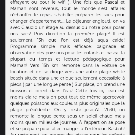
effrayant ou pour le wifi ). Une fois que Pascal et
Maman sont revenus, tout le monde s'est affairé:
réchauffer le repas, s'habiller préparer les sacs pour
changer d'appartement,... Le déjeuner englouti, on va
avec Claudio un étage au dessus du notre pour poser
nos sacs! Puis direction la première plage! Il est
seulement 13h que l'on est déjà aqua calda!
Programme simple mais efficace: baignade et
observation des poissons pour les enfants et pascal la
plupart du temps et lecture pédagogique pour
Maman! Vers 15h km remonte dans la voiture de
location et on se dirige vers une autre plage white
beach située dans une crique seulement accessible à
pieds ( par une longue pente ) Sur place, on prend une
boisson et direct dans l'eau! Cette fois ci, l'eau est
moins claire mais on peut tout de même apercevoir
quelques poissons aux couleurs plus originales que la
plage précédente! On y reste jusqu'à 17h30, on
remonte la longue pente sous un soleil chaud mais
moins qu'en milieu de journée. À l'appart on se pose
et se prépare pour aller manger à l'extérieur: Kasbah!
Au restaurant, on mange des pizzas pour les enfants