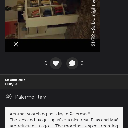
0
0
06 août 2017
Day 2
Palermo, Italy
Another scorching hot day in Palermo!!!
The kids and us get up after a nice rest. Elias and Maé
are reluctant to go !!! The morning is spent roaming