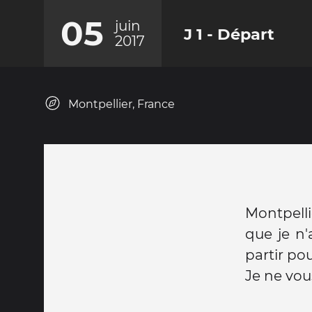
05
juin
J 1 - Départ
2017
Montpellier, France
Montpelli
que je n'
partir pou
Je ne vou