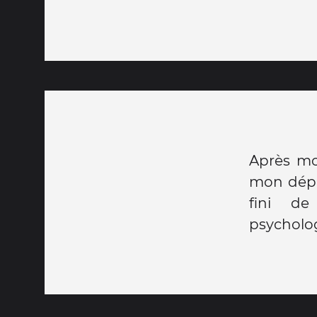
Après mou
mon dépar
fini de
psycholo