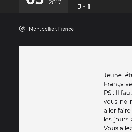
2017
J - 1
Montpellier, France
Jeune ét
Française
PS : Il fa
vous ne 
aller fair
les jours
Vous alle