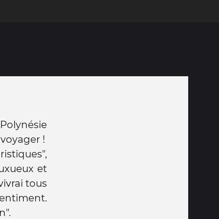
Polynésie
 voyager !
ristiques",
uxueux et
vivrai tous
gentiment.
n".