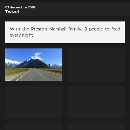
03 décembre 2016
Twizel
With the Preston Marshall family, 8 people to feed
every night