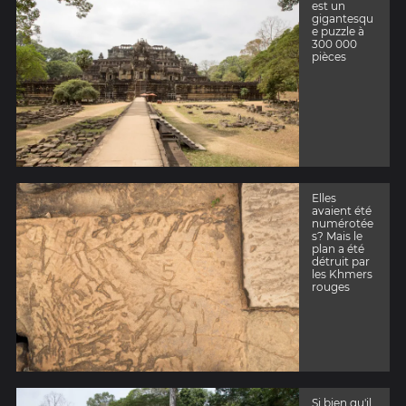
est un
gigantesqu
e puzzle à
300 000
pièces
Elles
avaient été
numérotée
s? Mais le
plan a été
détruit par
les Khmers
rouges
Si bien qu'il