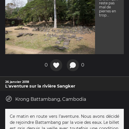
reste pas
mal de
pierres en
trop...
0
0
26 janvier 2018
L'aventure sur la rivière Sangker
Krong Battambang, Cambodia
Ce matin en route vers l’aventure. Nous avons décidé
de rejoindre Battambang par la voie des eaux. Le billet
est pris depuis la veille avec toutefois une condition,