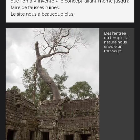
que l’on a « inventé » le concept allant même jusqu’à
faire de fausses ruines.
Le site nous a beaucoup plus.
Dès l'entrée
du temple, la
nature nous
envoie un
message