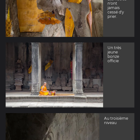
n'ont
jamais
cessé d'y
prier.
Un très
jeune
bonze
officie
Au troisième
niveau