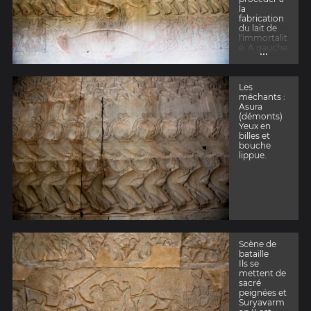
la
fabrication
du lait de
l'immortalit
é. A gauche
...
les
méchants à
droite les
gentils.
Les
méchants :
Asura
(démonts)
Yeux en
billes et
bouche
lippue.
Scène de
bataille
Ils se
mettent de
sacré
peignées et
Suryavarm