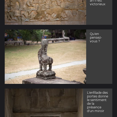
an II est
victorieux
Qu'en
pensez-
vous ?
L'enfilade des
portes donne
le sentiment
de la
présence
d'un miroir