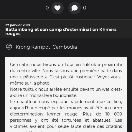
0
0
27 janvier 2018
Battambang et son camp d'extermination Khmers
rouges
Krong Kampot, Cambodia
Ce matin nous ferons un tour en tuktuk à proximité
du centre-ville. Nous faisons une première halte dans
une « pâtisserie ». C’est plutôt rustique ! Voyez-vous-
même sur la photo.
Notre tuktuk nous arrête ensuite devant un wat c’est-
à-dire un monastère bouddhiste.
Le chauffeur nous explique rapidement que ce lieu,
aujourd’hui occupé par les moines avait été un camp
d’extermination khmer rouge. Plus de 10 000
personnes y ont été torturées et abattues. Les
victimes avaient pour seule faute d’être des citadins