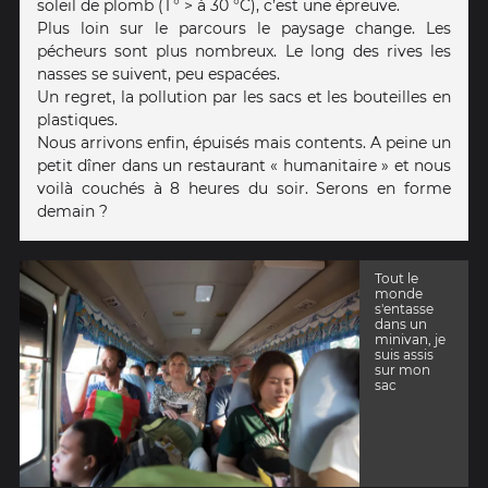
soleil de plomb (T° > à 30 °C), c’est une épreuve.
Plus loin sur le parcours le paysage change. Les
pécheurs sont plus nombreux. Le long des rives les
nasses se suivent, peu espacées.
Un regret, la pollution par les sacs et les bouteilles en
plastiques.
Nous arrivons enfin, épuisés mais contents. A peine un
petit dîner dans un restaurant « humanitaire » et nous
voilà couchés à 8 heures du soir. Serons en forme
demain ?
Tout le
monde
s'entasse
dans un
minivan, je
suis assis
sur mon
sac