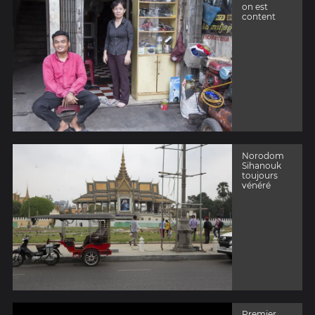
on est
content
Norodom
Sihanouk
toujours
vénéré
Premier