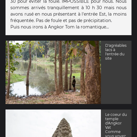
30 pour éviter la foule. IMPOSSIBLE pour nous. Nous
sommes arrivés tranquillement à 10 h 30 mais nous
avons rusé en nous présentant à l'entrée Est, la moins
fréquentée. Pas de foule et pas de précipitation.
Puis nous irons à Angkor Tom la romantique...
D'agréables
lacs à
l'entrée du
site
Le coeur du
temple
d'Angkor
Vat
Comme
vous voyez,