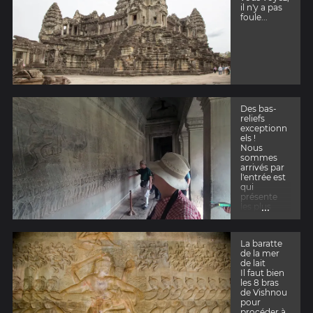
il n'y a pas
foule...
Des bas-
reliefs
exceptionn
els !
Nous
sommes
arrivés par
l'entrée est
qui
présente
...
les plus
beaux bas-
reliefs
La baratte
de la mer
de lait
Il faut bien
les 8 bras
de Vishnou
pour
procéder à