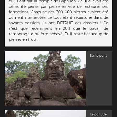
qu’ils ont fait au temple de Baphuon. Celui-ci avait été
démonté pierre par pierre en vue de restaurer ses
fondations. Chacune des 300 000 pierres avaient été
dument numérotée. Le tout étant répertorié dans de
savants dossiers. Ils ont DETRUIT ces dossiers ! Ce
n’est que récemment en 2011 que le travail de
remontage a pu être achevé. Et il reste beaucoup de
pierres en trop…
Sur le pont
Le pont de