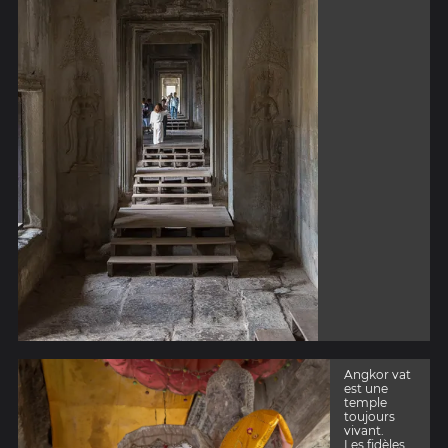
Angkor vat
est une
temple
toujours
vivant.
Les fidèles