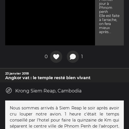
jour à
Phnom
penh
Elle est faite
à l'arrache,
on fera
mieux
après...
0
1
23 janvier 2018
Angkor vat : le temple resté bien vivant
Krong Siem Reap, Cambodia
Nous sommes arrivés à Siem Reap le soir après avoir
cru louper notre avion. 1 heure c'était le temps
conseillé par l'hotel pour faire la quinzaine de Km qui
séparent le centre ville de Phnom Penh de l'aéroport.