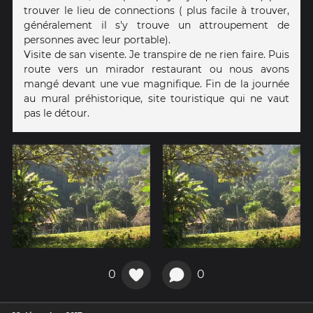
trouver le lieu de connections ( plus facile à trouver,
généralement il s'y trouve un attroupement de
personnes avec leur portable).
Visite de san visente. Je transpire de ne rien faire. Puis
route vers un mirador restaurant ou nous avons
mangé devant une vue magnifique. Fin de la journée
au mural préhistorique, site touristique qui ne vaut
pas le détour.
0
0