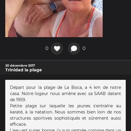
0
0
20 décembre 2017
Trinidad la plage
Départ pour la plage de La Boca, a 4 km de notre
casa. Notre logeur nous amène avec sa SAAB datant
de 1959.
Petite plage sur laquelle les jeunes s'entraîne au
karaté, à la natation. Nous sommes bien loin de nos
structures sportives sophistiqués et sûrement aussi
efficace.
L'eau est super bonne, j'y suis rentrée comme dans un