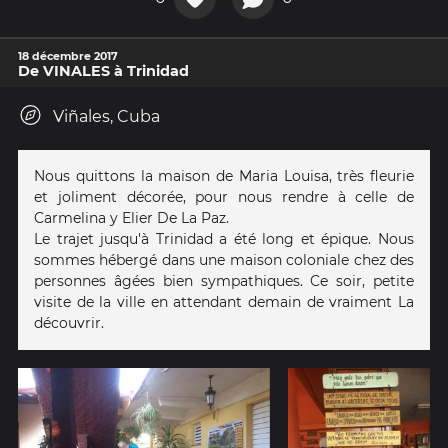
18 décembre 2017
De VINALES à Trinidad
Viñales, Cuba
Nous quittons la maison de Maria Louisa, très fleurie
et joliment décorée, pour nous rendre à celle de
Carmelina y Elier De La Paz.
Le trajet jusqu'à Trinidad a été long et épique. Nous
sommes hébergé dans une maison coloniale chez des
personnes âgées bien sympathiques. Ce soir, petite
visite de la ville en attendant demain de vraiment La
découvrir.