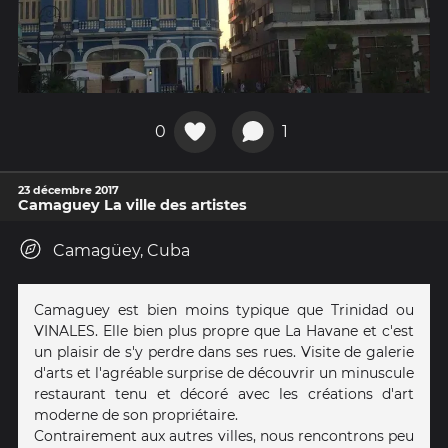
0
1
23 décembre 2017
Camaguey La ville des artistes
Camagüey, Cuba
Camaguey est bien moins typique que Trinidad ou
VINALES. Elle bien plus propre que La Havane et c'est
un plaisir de s'y perdre dans ses rues. Visite de galerie
d'arts et l'agréable surprise de découvrir un minuscule
restaurant tenu et décoré avec les créations d'art
moderne de son propriétaire.
Contrairement aux autres villes, nous rencontrons peu