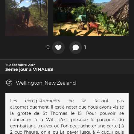
0
1
15 décembre 2017
3eme jour à VINALES
Wellington, New Zealand
Les enregistrements ne se faisant pas
automatiquement. Il est à noter que nous avons visité
la grotte de St Thomas le 15. Pour pouvoir se
connecter à la Wifi, c'est presque le parcours du
combattant, trouver où l'on peut acheter une carte ( à
2 cuc l'heure, on a pu La payer jusqu'à 4 cuc...) puis