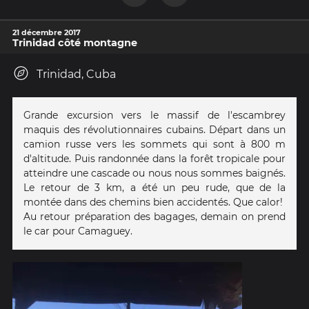
21 décembre 2017
Trinidad côté montagne
Trinidad, Cuba
Grande excursion vers le massif de l'escambrey
maquis des révolutionnaires cubains. Départ dans un
camion russe vers les sommets qui sont à 800 m
d'altitude. Puis randonnée dans la forêt tropicale pour
atteindre une cascade ou nous nous sommes baignés.
Le retour de 3 km, a été un peu rude, que de la
montée dans des chemins bien accidentés. Que calor!
Au retour préparation des bagages, demain on prend
le car pour Camaguey.