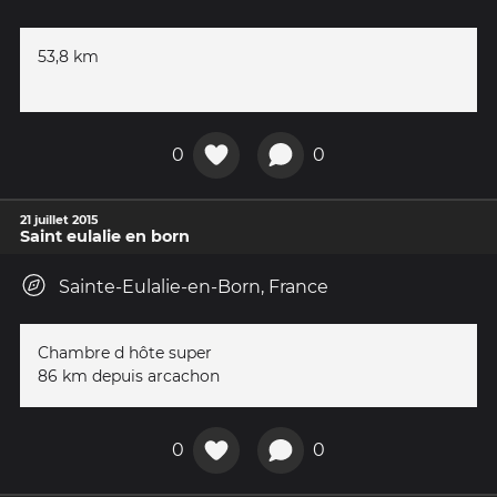
53,8 km
0
0
21 juillet 2015
Saint eulalie en born
Sainte-Eulalie-en-Born, France
Chambre d hôte super
86 km depuis arcachon
0
0