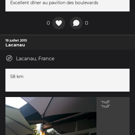
Excellent dîner au pavillon des boulevards
0
0
19 juillet 2015
Lacanau
Lacanau, France
58 km
"null"
"null"