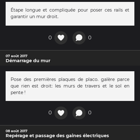
Étape longue et compliquée pour poser ces rails et
garantir un mur droit.
0
0
07 août 2017
Démarrage du mur
Pose des premières plaques de placo. galère parce
que rien est droit: les murs de travers et le sol en
pente !
0
0
08 août 2017
Repérage et passage des gaines électriques