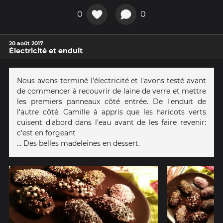
0
0
20 août 2017
Électricité et enduit
Nous avons terminé l'électricité et l'avons testé avant
de commencer à recouvrir de laine de verre et mettre
les premiers panneaux côté entrée. De l'enduit de
l'autre côté. Camille à appris que les haricots verts
cuisent d'abord dans l'eau avant de les faire revenir:
c'est en forgeant
... Des belles madeleines en dessert.