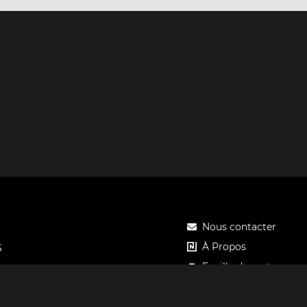
Nous contacter
À Propos
S
Feuille de route
Tarifs
Carte cadeau Notos