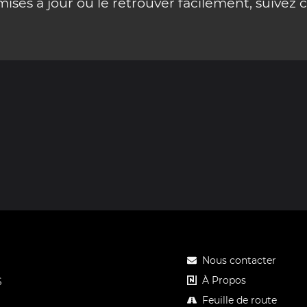
ses à jour ou le retrouver facilement, suivez 
Nous contacter
À Propos
S
Feuille de route