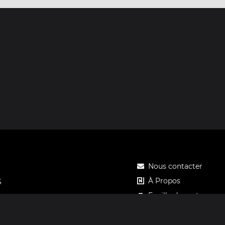
Nous contacter
À Propos
S
Feuille de route
Tarifs
Carte cadeau Notos