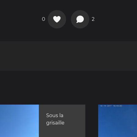
0
2
Sous la
grisaille