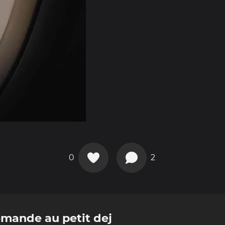
0
2
mande au petit dej