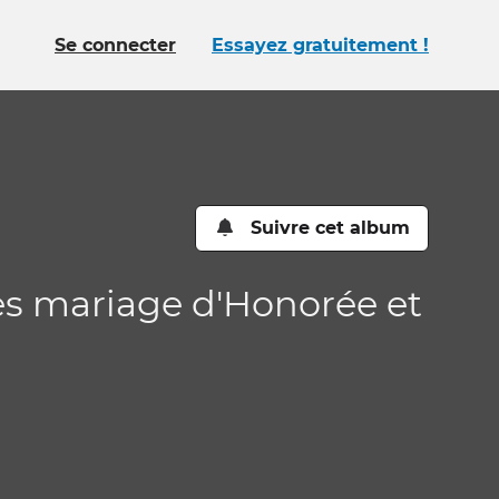
Se connecter
Essayez gratuitement !
Suivre cet album
rès mariage d'Honorée et