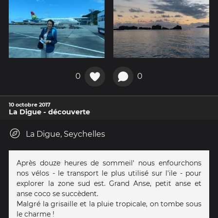
0
0
10 octobre 2017
La Digue - découverte
La Digue, Seychelles
Après douze heures de sommeil' nous enfourchons
nos vélos - le transport le plus utilisé sur l'ile - pour
explorer la zone sud est. Grand Anse, petit anse et
anse coco se succèdent.
Malgré la grisaille et la pluie tropicale, on tombe sous
le charme !