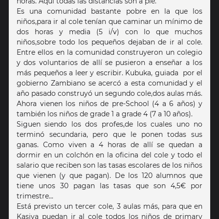
horas. Aquí todas las distancias son a pie.
Es una comunidad bastante pobre en la que los
niños,para ir al cole tenían que caminar un mínimo de
dos horas y media (5 i/v) con lo que muchos
niños,sobre todo los pequeños dejaban de ir al cole.
Entre ellos en la comunidad construyeron un colegio
y dos voluntarios de allí se pusieron a enseñar a los
más pequeños a leer y escribir. Kubuka, guiada por el
gobierno Zambiano se acercó a esta comunidad y el
año pasado construyó un segundo cole,dos aulas más.
Ahora vienen los niños de pre-School (4 a 6 años) y
también los niños de grade 1 a grade 4 (7 a 10 años).
Siguen siendo los dos profes,de los cuales uno no
terminó secundaria, pero que le ponen todas sus
ganas. Como viven ‪a 4 horas‬ de allí se quedan a
dormir en un colchón en la oficina del cole y todo el
salario que reciben son las tasas escolares de los niños
que vienen (y que pagan). De los 120 alumnos que
tiene unos 30 pagan las tasas que son 4,5€ por
trimestre...
Está previsto un tercer cole, 3 aulas más, para que en
Kasiya puedan ir al cole todos los niños de primary