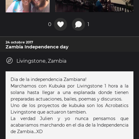
0
1
24 octobre 2017
Zambia Independence day
Livingstone, Zambia
Dia de la independencia Zambiana!
Marchamos con Kubuka por Livingstone 1 hora a la
solana hasta llegar a una explanada donde tienen
preparadas actuaciones, bailes, poemas y discursos.
Uno de los proyectos de kubuka son los Acrobatics
Livingstone que actuaron tambien.
La verdad Julien y yo nunca pensamos que
acabariamos marchando en el dia de la Independencia
de Zambia...XD