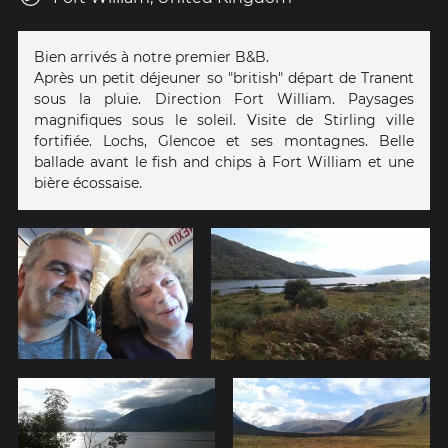
Bien arrivés à notre premier B&B.
Après un petit déjeuner so "british" départ de Tranent
sous la pluie. Direction Fort William. Paysages
magnifiques sous le soleil. Visite de Stirling ville
fortifiée. Lochs, Glencoe et ses montagnes. Belle
ballade avant le fish and chips à Fort William et une
bière écossaise.