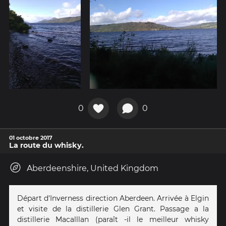
0
0
01 octobre 2017
La route du whisky.
Aberdeenshire, United Kingdom
Départ d'Inverness direction Aberdeen. Arrivée à Elgin
et visite de la distillerie Glen Grant. Passage a la
distillerie Macalllan (paraît -il le meilleur whisky