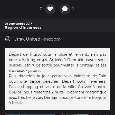
0
1
28 septembre 2017
Région d'Inverness
Urray, United Kingdom
Départ de Thurso sous la pluie et le vent...mais pas
pour très longtemps. Arrivée à Dunrobin castle sous
le soleil. Tshirt de sortie pour visiter le château et ses
très beaux jardins.
Puis direction la jolie petite ville balnéaire de Tain
pour une pause déjeuner. Départ pour Inverness.
Pause shopping et visite de la ville. Arrivée à notre
B&B où nous resterons 2 nuits : logement magnifique
avec très belle vue. Demain nous partons dire bonjour
à Nessie.