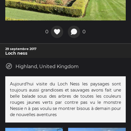
0
0
29 septembre 2017
Loch ness
Highland, United Kingdom
Aujourd'hui visite du Loch Ness les paysages sont
toujours aussi grandioses et sauvages avons fait une
belle balade sous des arbres de toutes les couleurs
rouges jaunes verts par contre pas vu le monstre
Nessie n à pas voulu se montrer bisous à demain pour
de nouvelles aventures