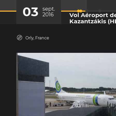
03
sept.
Vol Aéroport de
2016
Kazantzákis (H
Orly, France