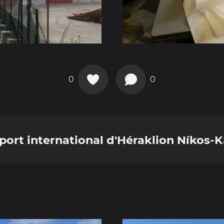
0
0
oport international d'Héraklion Níkos-