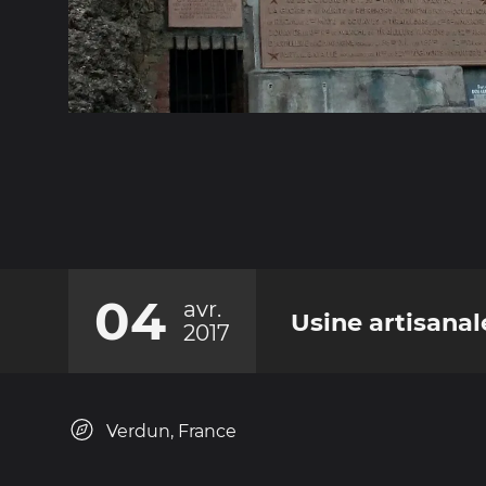
04
avr.
Usine artisanal
2017
Verdun, France