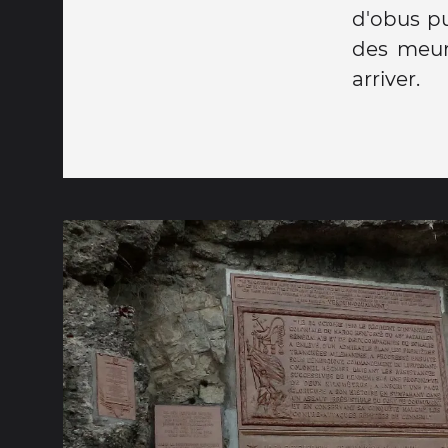
d'obus pu
des meurt
arriver.