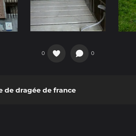
0
0
e de dragée de france