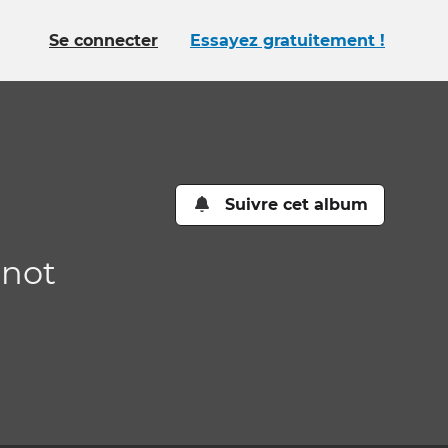
Se connecter
Essayez gratuitement !
Suivre cet album
anot