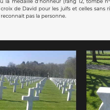
u la médaille d'honneur (rang 12, tombe n°1
croix de David pour les juifs et celles sans ri
 reconnait pas la personne.