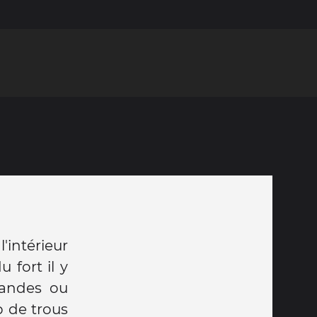
'intérieur
 fort il y
mandes ou
p de trous