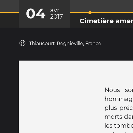
04
avr.
2017
Cimetière amer
Thiaucourt-Regniéville, France
Nous so
hommage 
plus préc
morts dan
les tombe