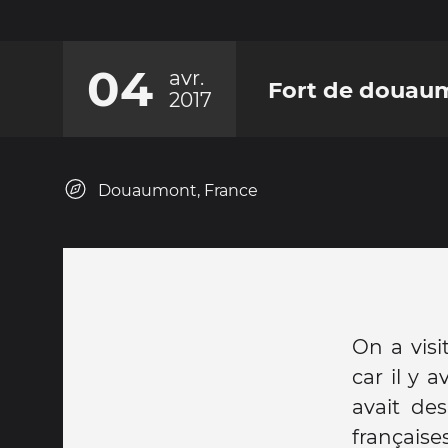
04
avr.
Fort de douau
2017
Douaumont, France
On a visi
car il y 
avait des
française