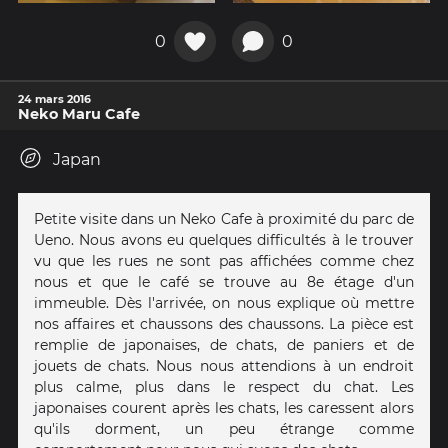
0
0
24 mars 2016
Neko Maru Cafe
Japan
Petite visite dans un Neko Cafe à proximité du parc de
Ueno. Nous avons eu quelques difficultés à le trouver
vu que les rues ne sont pas affichées comme chez
nous et que le café se trouve au 8e étage d'un
immeuble. Dès l'arrivée, on nous explique où mettre
nos affaires et chaussons des chaussons. La pièce est
remplie de japonaises, de chats, de paniers et de
jouets de chats. Nous nous attendions à un endroit
plus calme, plus dans le respect du chat. Les
japonaises courent après les chats, les caressent alors
qu'ils dorment, un peu étrange comme