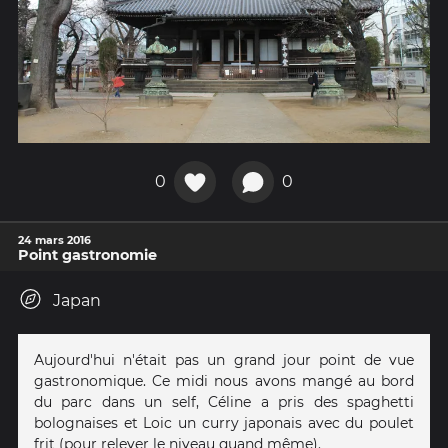
0
0
24 mars 2016
Point gastronomie
Japan
Aujourd'hui n'était pas un grand jour point de vue
gastronomique. Ce midi nous avons mangé au bord
du parc dans un self, Céline a pris des spaghetti
bolognaises et Loic un curry japonais avec du poulet
frit (pour relever le niveau quand même).