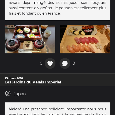
avions déjà mangé des sushis jeudi soir. Toujours
aussi content d'y goûter, le poisson est tellement plus
frais et fondant qu'en France.
0
0
25 mars 2016
Les jardins du Palais Impérial
Japan
Malgré une présence policière importante nous nous
aventurons dans les jardins à la recherche du Palais