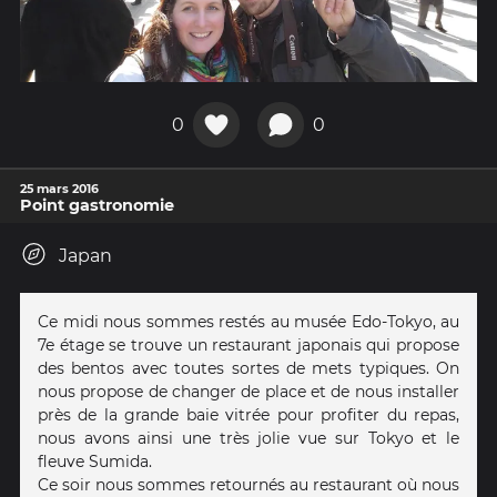
0
0
25 mars 2016
Point gastronomie
Japan
Ce midi nous sommes restés au musée Edo-Tokyo, au
7e étage se trouve un restaurant japonais qui propose
des bentos avec toutes sortes de mets typiques. On
nous propose de changer de place et de nous installer
près de la grande baie vitrée pour profiter du repas,
nous avons ainsi une très jolie vue sur Tokyo et le
fleuve Sumida.
Ce soir nous sommes retournés au restaurant où nous