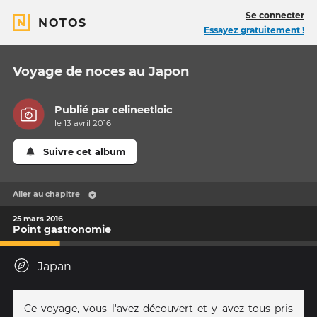
Se connecter
NOTOS
Essayez gratuitement !
Voyage de noces au Japon
Publié par
celineetloic
le 13 avril 2016
Suivre cet album
Aller au chapitre
25 mars 2016
Point gastronomie
Japan
Ce voyage, vous l'avez découvert et y avez tous pris