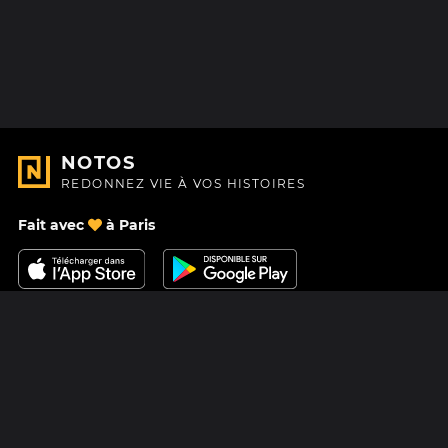
NOTOS
REDONNEZ VIE À VOS HISTOIRES
Fait avec
à Paris
Nous contacter
Centre d'aide
À Propos
Blog
Feuille de route
Tarifs
Mastodon
Carte cadeau Notos
Facebook