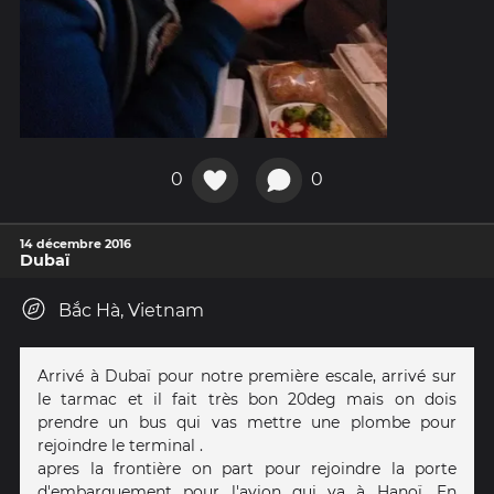
0
0
14 décembre 2016
Dubaï
Bắc Hà, Vietnam
Arrivé à Dubaï pour notre première escale, arrivé sur
le tarmac et il fait très bon 20deg mais on dois
prendre un bus qui vas mettre une plombe pour
rejoindre le terminal .
apres la frontière on part pour rejoindre la porte
d'embarquement pour l'avion qui va à Hanoï. En