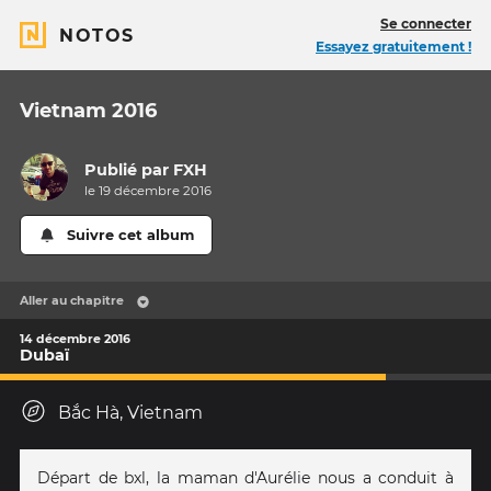
Se connecter
NOTOS
Essayez gratuitement !
Vietnam 2016
Publié par
FXH
le 19 décembre 2016
Suivre cet album
Aller au chapitre
14 décembre 2016
Dubaï
Bắc Hà, Vietnam
Départ de bxl, la maman d'Aurélie nous a conduit à