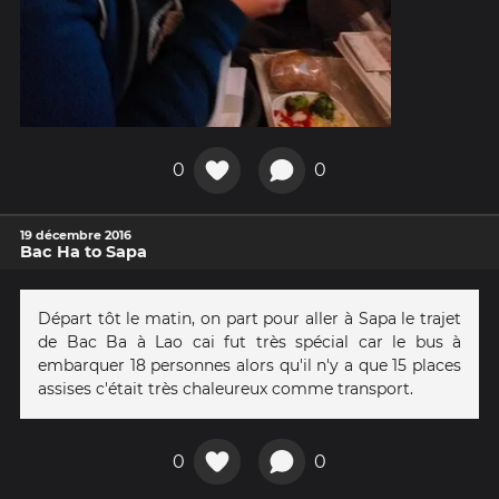
0
0
19 décembre 2016
Bac Ha to Sapa
Départ tôt le matin, on part pour aller à Sapa le trajet
de Bac Ba à Lao cai fut très spécial car le bus à
embarquer 18 personnes alors qu'il n'y a que 15 places
assises c'était très chaleureux comme transport.
0
0