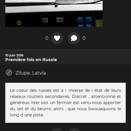
0
0
10 juin 2016
Première fois en Russie
Zilupe, Latvia
Le coeur des russes est à l inverse de l état de leurs
réseaux routiers secondaires. Discret , attentionné et
généreux. Hier soir un fermier est venu nous apporter
du lait et du beurre, alors , que nous bivouaquions le
long d une piste.