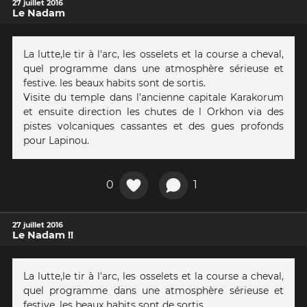
27 juillet 2016
Le Nadam
La lutte,le tir à l'arc, les osselets et la course a cheval,
quel programme dans une atmosphère sérieuse et
festive. les beaux habits sont de sortis.
Visite du temple dans l'ancienne capitale Karakorum
et ensuite direction les chutes de l Orkhon via des
pistes volcaniques cassantes et des gues profonds
pour Lapinou.
0
1
27 juillet 2016
Le Nadam !!
La lutte,le tir à l'arc, les osselets et la course a cheval,
quel programme dans une atmosphère sérieuse et
festive. les beaux habits sont de sortis.