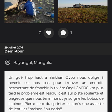
0
1
29 juillet 2016
Demi-tour
Bayangol, Mongolia
Un gué trop haut à Saikhan Ovoo nous oblige à
revenir sur nos pas pour trouver un endroit.
permettant de franchir la rivière Ongi Gol.100 km plus
tard le problème est résolu. c'est sur piste roulante et
piegeuse que nous terminons . je soigne les bobos de
Lapinou, Pierre ceux du sprinter et après une assiette
de lentilles "maison " au dodo!!