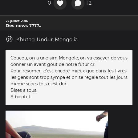
0
12
22 juillet 2016
Des news ????..
Khutag-Undur, Mongolia
Coucou, on a une sim Mongole, on va essayer de vous
donner un avant gout de notre futur cr.
Pour resumer, c'est encore mieux que dans les livres,
les gens sont trop sympa et on se regale tout les jours
meme si des fois c'est dur.
Bises a tous.
A bientot