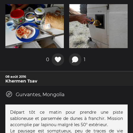
0
1
08 août 2016
Khermen Tsav
Gurvantes, Mongolia
Départ tôt ce matin pour prendre une piste
sabloneuse et parsemée de dunes à franchir. Mission
accomplie par lapinou malgré les 50° extérieur.
Le paysage est somptueux, peu de traces de vie