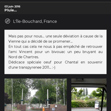
03 juin 2016
Pluie...
L'Île-Bouchard, France
Mais pas pour nous... une seule déviation à cause de la
Vienne qui a décidé de se promener...
En tout cas cela ne nous à pas empêché de retrouver
l'ami Vincent pour un bivouac un peu bruyant au
Nord de Chartres.
Dédicace spéciale oeuf pour Chantal en souvenir
d'une transpyrenee 2011... :-)