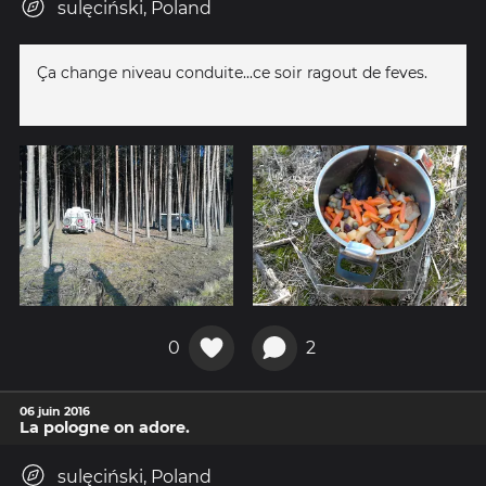
sulęciński, Poland
Ça change niveau conduite...ce soir ragout de feves.
0
2
06 juin 2016
La pologne on adore.
sulęciński, Poland