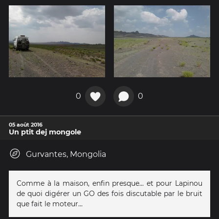
0
0
05 août 2016
Un ptit dej mongole
Gurvantes, Mongolia
Comme à la maison, enfin presque... et pour Lapinou
de quoi digérer un GO des fois discutable par le bruit
que fait le moteur...