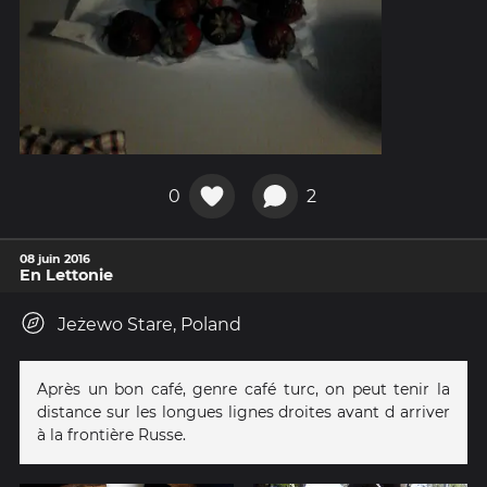
0
2
08 juin 2016
En Lettonie
Jeżewo Stare, Poland
Après un bon café, genre café turc, on peut tenir la
distance sur les longues lignes droites avant d arriver
à la frontière Russe.