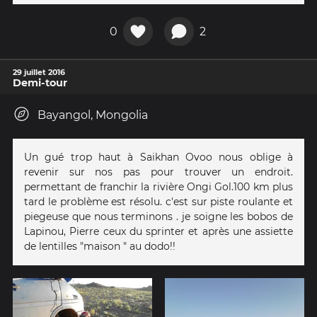
0
2
29 juillet 2016
Demi-tour
Bayangol, Mongolia
Un gué trop haut à Saikhan Ovoo nous oblige à
revenir sur nos pas pour trouver un endroit.
permettant de franchir la rivière Ongi Gol.100 km plus
tard le problème est résolu. c'est sur piste roulante et
piegeuse que nous terminons . je soigne les bobos de
Lapinou, Pierre ceux du sprinter et après une assiette
de lentilles "maison " au dodo!!