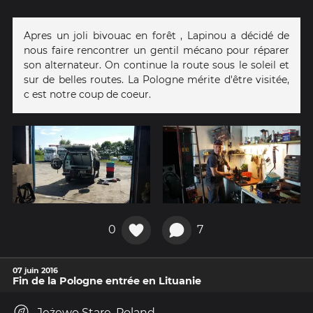
Apres un joli bivouac en forêt , Lapinou a décidé de
nous faire rencontrer un gentil mécano pour réparer
son alternateur. On continue la route sous le soleil et
sur de belles routes. La Pologne mérite d'être visitée,
c est notre coup de coeur.
0
7
07 juin 2016
Fin de la Pologne entrée en Lituanie
Jeżewo Stare, Poland