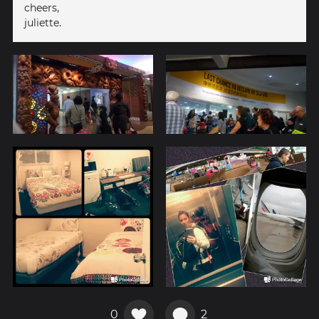
cheers,
juliette.
0
2