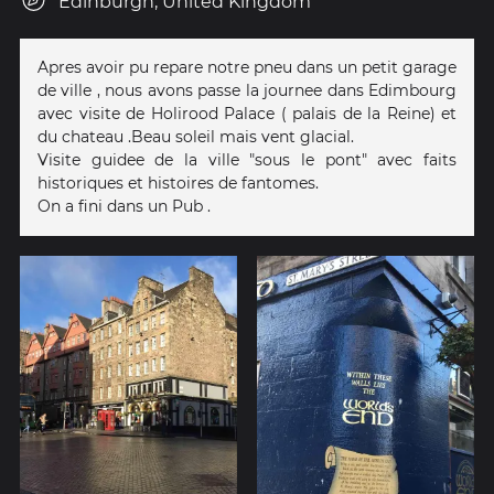
Edinburgh, United Kingdom
Apres avoir pu repare notre pneu dans un petit garage
de ville , nous avons passe la journee dans Edimbourg
avec visite de Holirood Palace ( palais de la Reine) et
du chateau .Beau soleil mais vent glacial.
Visite guidee de la ville "sous le pont" avec faits
historiques et histoires de fantomes.
On a fini dans un Pub .