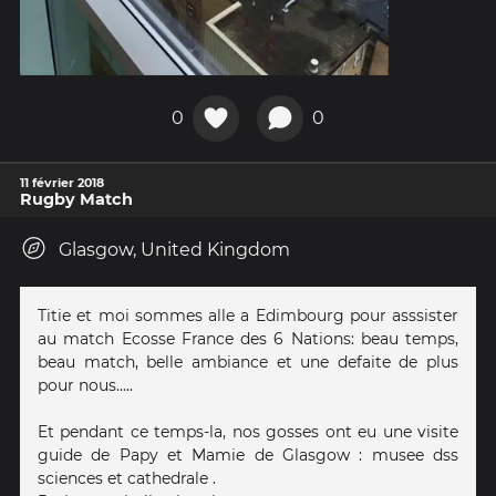
0
0
11 février 2018
Rugby Match
Glasgow, United Kingdom
Titie et moi sommes alle a Edimbourg pour asssister
au match Ecosse France des 6 Nations: beau temps,
beau match, belle ambiance et une defaite de plus
pour nous.....
Et pendant ce temps-la, nos gosses ont eu une visite
guide de Papy et Mamie de Glasgow : musee dss
sciences et cathedrale .