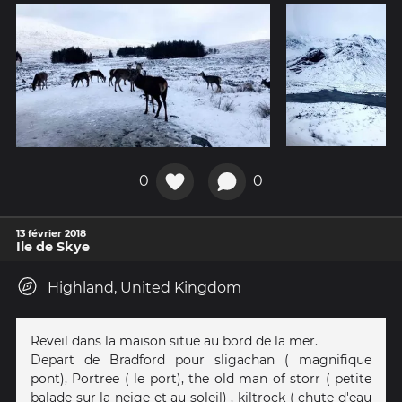
0
0
13 février 2018
Ile de Skye
Highland, United Kingdom
Reveil dans la maison situe au bord de la mer.
Depart de Bradford pour sligachan ( magnifique
pont), Portree ( le port), the old man of storr ( petite
balade sur la neige et au soleil) , kiltrock ( chute d'eau