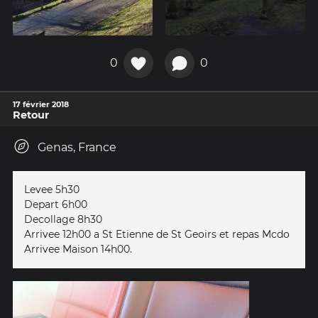
0
0
17 février 2018
Retour
Genas, France
Levee 5h30
Depart 6h00
Decollage 8h30
Arrivee 12h00 a St Etienne de St Geoirs et repas Mcdo
Arrivee Maison 14h00.