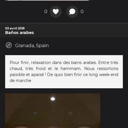
0
0
03 avril 2018
Baños arabes
Granada, Spain
Pour finir, relaxation dans des bains arabes. Entre très
chaud, très froid et le hammam. Nous ressortons
paisible et apaisé ! De quoi bien finir ce long week-end
de marche