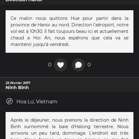
Ce matin nous quittons Hue pour partir dans la
province de Hanoi au nord. Direction l'aéroport, notre
vol est à 10h30. Il fait toujours beau ici et actuellement
chaud a Hoi An, nous espérons que cela va se
maintenir jusqu'à vendredi.
0
0
22 février 2017
Ninh Binh
Hoa Lư, Vietnam
Après le déjeuner, nous prenons la direction de Ninh
Binh surnommé la baie d'Halong terrestre. Nous
arrivons un peu tard, dommage. L'endroit est très