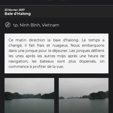
23 février 2017
Baie d'Halong
tp. Ninh Bình, Vietnam
Ce matin direction la baie d'halong. Le temps a
changé, il fait frais et nuageux. Nous embarquons
dans une jonque pour le déjeuner. Les jonques défilent
les unes après les autres mqis après une heure de
navigation, les bateaux sont plus dispersés, on
commence à profiter de la vue.