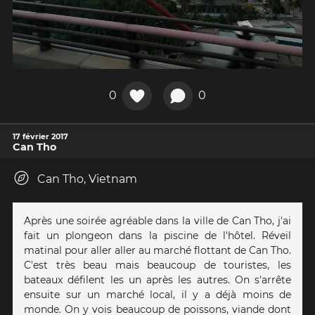
0
0
17 février 2017
Can Tho
Can Tho, Vietnam
Après une soirée agréable dans la ville de Can Tho, j'ai
fait un plongeon dans la piscine de l'hôtel. Réveil
matinal pour aller aller au marché flottant de Can Tho.
C'est très beau mais beaucoup de touristes, les
bateaux défilent les un après les autres. On s'arrête
ensuite sur un marché local, il y a déjà moins de
monde. On y vois beaucoup de poissons, viande dont