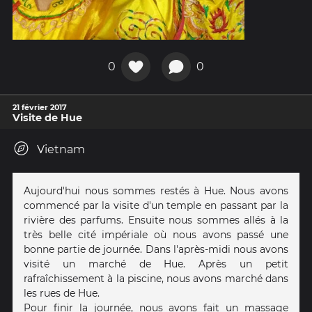
0
0
21 février 2017
Visite de Hue
Vietnam
Aujourd'hui nous sommes restés à Hue. Nous avons
commencé par la visite d'un temple en passant par la
rivière des parfums. Ensuite nous sommes allés à la
très belle cité impériale où nous avons passé une
bonne partie de journée. Dans l'après-midi nous avons
visité un marché de Hue. Après un petit
rafraîchissement à la piscine, nous avons marché dans
les rues de Hue.
Pour finir la journée, nous avons fait un massage