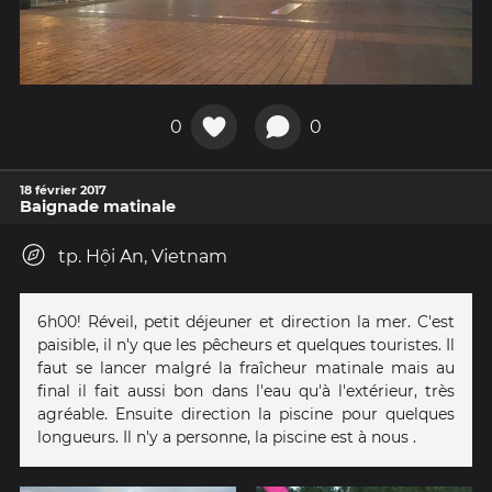
0
0
18 février 2017
Baignade matinale
tp. Hội An, Vietnam
6h00! Réveil, petit déjeuner et direction la mer. C'est
paisible, il n'y que les pêcheurs et quelques touristes. Il
faut se lancer malgré la fraîcheur matinale mais au
final il fait aussi bon dans l'eau qu'à l'extérieur, très
agréable. Ensuite direction la piscine pour quelques
longueurs. Il n'y a personne, la piscine est à nous .