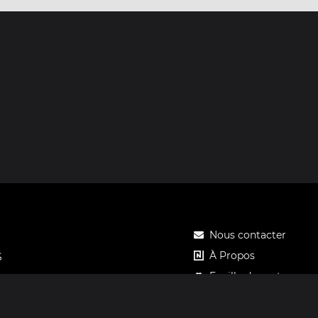
Nous contacter
À Propos
S
Feuille de route
Tarifs
Carte cadeau Notos