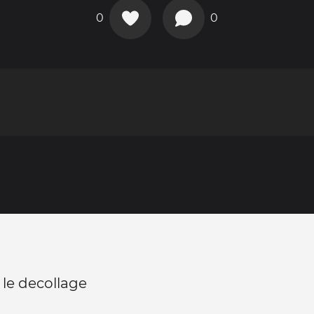
0
0
 le decollage