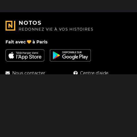
NOTOS
REDONNEZ VIE À VOS HISTOIRES
Fait avec
à Paris
Nous contacter
Centre d'aide
À Propos
Blog
Feuille de route
Tarifs
Mastodon
Carte cadeau Notos
Facebook
Confidentialité
Instagram
Mentions légales
CGV