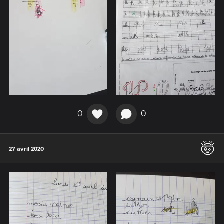
0
0
🤯
27 avril 2020