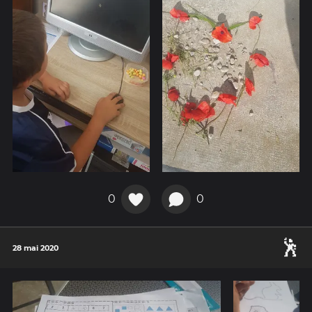
0
0
🕺
28 mai 2020