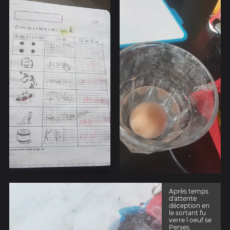
Après temps
d'attente
déception en
le sortant fu
verre l oeuf se
Perses.