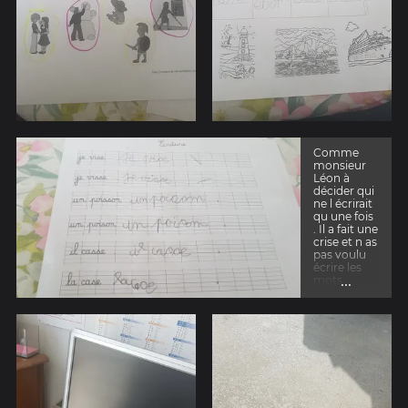
Comme
monsieur
Léon à
décider qui
ne l écrirait
qu une fois
. Il a fait une
crise et n as
pas voulu
écrire les
...
mots
encore une
fois . Il est
puni et
après il ira
sur Lolali s
entraîné.