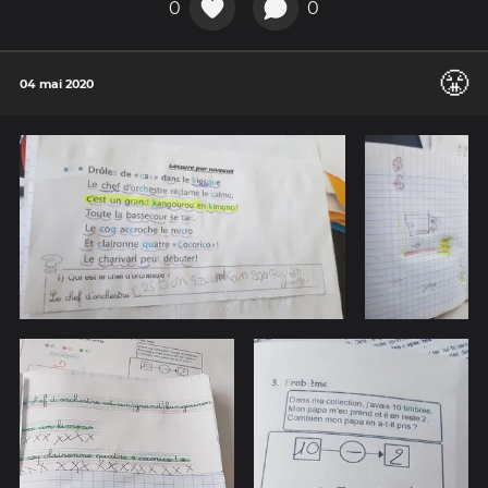
0
0
😤
04 mai 2020