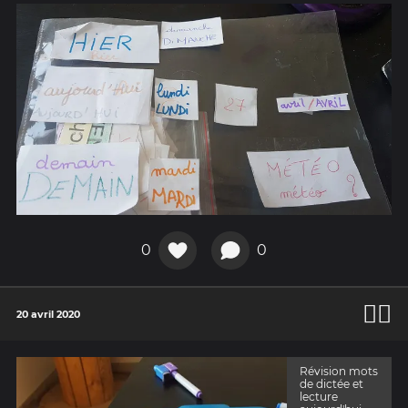
0
0
🧘‍♂️
20 avril 2020
Révision mots
de dictée et
lecture