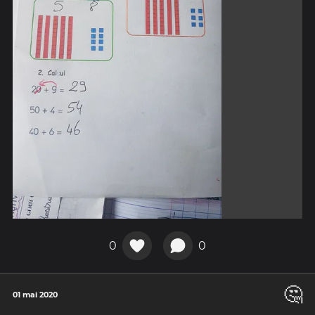
0
0
🤔
01 mai 2020