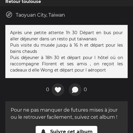
Retour toulouse
Taoyuan City, Taiwan
Après une petite attente 1h 30 Départ en bus pour
aller déjeuner dans un resto put taïwanais
Puis visite du musée jusqu à 16 h et départ pour les
bains chauds
Puis déjeuner à 18h 30 et départ pour l hôtel où on
raccompagne Florent et ses amis , on reçoit les
cadeaux d elle Wong et départ pour l aéroport
0
0
Pour ne pas manquer de futures mises à jour
ou le retrouver facilement, suivez cet album !
Suivre cet album