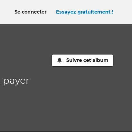
Se connecter
Essayez gratuitement !
Suivre cet album
t payer